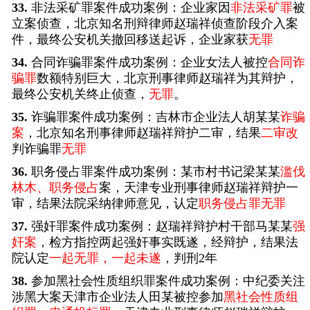
33.
非法采矿罪案件成功案例：企业家因
非法采矿罪
被
立案侦查，北京知名刑辩律师赵瑞祥侦查阶段介入案
件，最终公安机关撤回移送起诉，企业家获
无罪
34.
合同诈骗罪案件成功案例：企业女法人被控
合同诈
骗罪
数额特别巨大，北京刑事律师赵瑞祥为其辩护，
最终公安机关终止侦查，
无罪
。
35.
诈骗罪案件成功案例：吉林市企业法人胡某某
诈骗
案
，北京知名刑事律师赵瑞祥辩护二审，结果
二审改
判诈骗罪
无罪
36.
职务侵占罪案件成功案例：某市村书记梁某某
滥伐
林木、职务侵占
案，天津专业刑事律师赵瑞祥辩护一
审，结果法院采纳律师意见，认定
职务侵占罪无罪
37.
强奸罪案件成功案例：赵瑞祥辩护村干部马某某
强
奸案
，检方指控两起强奸事实既遂，经辩护，结果法
院认定
一起无罪，一起未遂
，判刑2年
38.
参加黑社会性质组织罪案件成功案例：中纪委关注
涉黑大案天津市企业法人田某被控参加
黑社会性质组