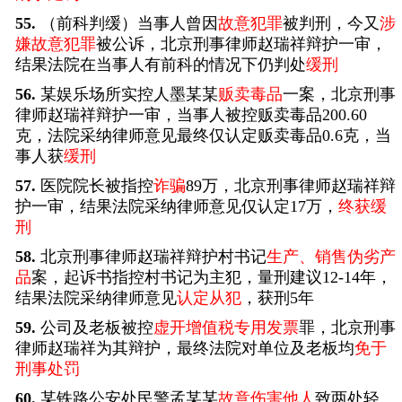
55.
（前科判缓）当事人曾因
故意犯罪
被判刑，今又
涉
嫌故意犯罪
被公诉，北京刑事律师赵瑞祥辩护一审，
结果法院在当事人有前科的情况下仍判处
缓刑
56.
某娱乐场所实控人墨某某
贩卖毒品
一案，北京刑事
律师赵瑞祥辩护一审，当事人被控贩卖毒品200.60
克，法院采纳律师意见最终仅认定贩卖毒品0.6克，当
事人获
缓刑
57.
医院院长被指控
诈骗
89万，北京刑事律师赵瑞祥辩
护一审，结果法院采纳律师意见仅认定17万，
终获缓
刑
58.
北京刑事律师赵瑞祥辩护村书记
生产、销售伪劣产
品
案，起诉书指控村书记为主犯，量刑建议12-14年，
结果法院采纳律师意见
认定从犯
，获刑5年
59.
公司及老板被控
虚开增值税专用发票
罪，北京刑事
律师赵瑞祥为其辩护，最终法院对单位及老板均
免于
刑事处罚
60.
某铁路公安处民警孟某某
故意伤害他人
致两处轻