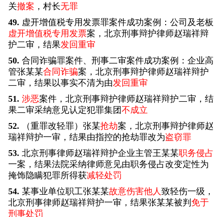
关
撤案
，村长
无罪
49.
虚开增值税专用发票罪案件成功案例：公司及老板
虚开增值税专用发票
案，北京刑事辩护律师赵瑞祥辩
护二审，结果
发回重审
50.
合同诈骗罪案件、刑事二审案件成功案例：企业高
管张某某
合同诈骗
案，北京刑事辩护律师赵瑞祥辩护
二审，结果以事实不清为由
发回重审
51.
涉恶
案件，北京刑事辩护律师赵瑞祥辩护二审，结
果二审采纳意见认定犯罪集团
不成立
52.
（重罪改轻罪）张某
抢劫
案，北京刑事辩护律师赵
瑞祥辩护一审，结果由指控的抢劫罪改为
盗窃罪
53.
北京刑事律师赵瑞祥辩护企业主管王某某
职务侵占
一案，结果法院采纳律师意见由职务侵占改变定性为
掩饰隐瞒犯罪所得获
减轻处罚
54.
某事业单位职工张某某
故意伤害他人
致轻伤一级，
北京刑事律师赵瑞祥辩护一审，结果张某某被判
免于
刑事处罚