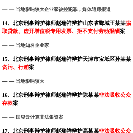
— —
当地影响较大企业家被控犯罪，媒体追踪报道
14、
北京
刑事辩护律师赵瑞祥辩护山东省鄄城王某某
骗
取贷款、虚开增值税专用发票、拒不支付劳动报酬
案
— —
当地知名企业家
15、
北京
刑事辩护律师赵瑞祥辩护天津市宝坻区孙某某
贪污、行贿
案
— —
当地影响较大
16、
北京
刑事辩护律师赵瑞祥辩护陈某某
非法吸收公众
存款
案
— —
国玺云计算非法集资案
17、
北京
刑事辩护律师赵瑞祥辩护高某某
非法吸收公众