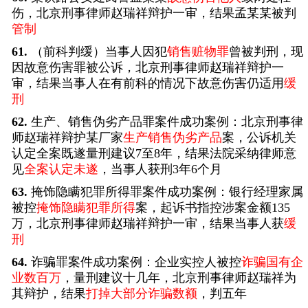
伤，北京刑事律师赵瑞祥辩护一审，结果孟某某被判
管制
61.
（前科判缓）当事人因犯
销售赃物罪
曾被判刑，现
因故意伤害罪被公诉，北京刑事律师赵瑞祥辩护一
审，结果当事人在有前科的情况下故意伤害仍适用
缓
刑
62.
生产、销售伪劣产品罪案件成功案例：北京刑事律
师赵瑞祥辩护某厂家
生产销售伪劣产品
案，公诉机关
认定全案既遂量刑建议7至8年，结果法院采纳律师意
见
全案认定未遂
，当事人获刑3年6个月
63.
掩饰隐瞒犯罪所得罪案件成功案例：银行经理家属
被控
掩饰隐瞒犯罪所得
案，起诉书指控涉案金额135
万，北京刑事律师赵瑞祥辩护一审，结果当事人获
缓
刑
64.
诈骗罪案件成功案例：企业实控人被控
诈骗国有企
业数百万
，量刑建议十几年，北京刑事律师赵瑞祥为
其辩护，结果
打掉大部分诈骗数额
，判五年