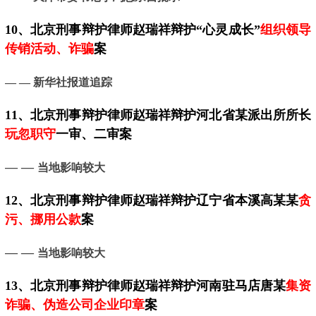
10、
北京
刑事辩护律师赵瑞祥辩护“心灵成长”
组织领导
传销活动、诈骗
案
— —
新华社报道追踪
11、
北京
刑事辩护律师赵瑞祥辩护河北省某派出所所长
玩忽职守
一审、二审案
— —
当地影响较大
12、
北京
刑事辩护律师赵瑞祥辩护辽宁省本溪高某某
贪
污、挪用公款
案
— —
当地影响较大
13、
北京
刑事辩护律师赵瑞祥辩护河南驻马店唐某
集资
诈骗、伪造公司企业印章
案