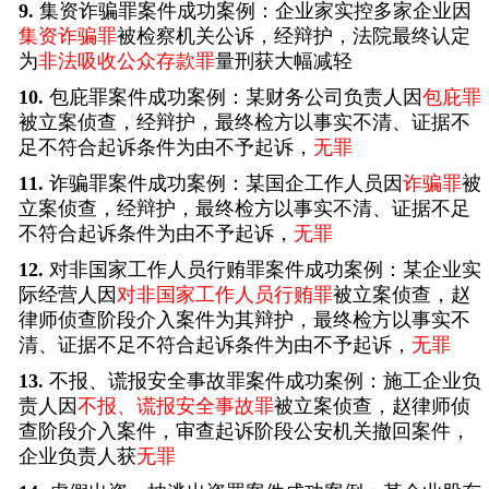
9.
集资诈骗罪案件成功案例：企业家实控多家企业因
集资诈骗罪
被检察机关公诉，经辩护，法院最终认定
为
非法吸收公众存款罪
量刑获大幅减轻
10.
包庇罪案件成功案例：某财务公司负责人因
包庇罪
被立案侦查，经辩护，最终检方以事实不清、证据不
足不符合起诉条件为由不予起诉，
无罪
11.
诈骗罪案件成功案例：某国企工作人员因
诈骗罪
被
立案侦查，经辩护，最终检方以事实不清、证据不足
不符合起诉条件为由不予起诉，
无罪
12.
对非国家工作人员行贿罪案件成功案例：某企业实
际经营人因
对非国家工作人员行贿罪
被立案侦查，赵
律师侦查阶段介入案件为其辩护，最终检方以事实不
清、证据不足不符合起诉条件为由不予起诉，
无罪
13.
不报、谎报安全事故罪案件成功案例：施工企业负
责人因
不报、谎报安全事故罪
被立案侦查，赵律师侦
查阶段介入案件，审查起诉阶段公安机关撤回案件，
企业负责人获
无罪