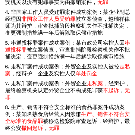
安机关以没有犯罪事实为由撤销案件，
无罪
4.
非国家工作人员受贿罪案件成功案例：某企业副总
经理因
非国家工作人员受贿罪
被立案侦查，赵瑞祥律
师为其辩护，审查批捕阶段检察机关作不批捕决定，
变更强制措施满一年后解除取保候审措施
5.
串通投标罪案件成功案例：某市政公司实控人因
串
通投标罪
被立案侦查，审查批捕阶段检察机关作不批
捕决定，变更强制措施满一年后解除取保候审措施
6.
走私罪案件成功案例：外贸企业及实控人被控
走私
案
，经辩护，企业及实控人仅
单处罚金
7.
走私罪案件成功案例：外贸企业
走私案
，经辩护，
最终检察机关认定外贸企业不构成犯罪获
不起诉
，
无
罪
8.
生产、销售不符合安全标准的食品罪案件成功案
例：某知名熟食店经营人因涉嫌
生产、销售不符合安
全标准的食品罪
被移送检察院审查起诉，经辩护，最
终公安
撤回起诉
，
无罪