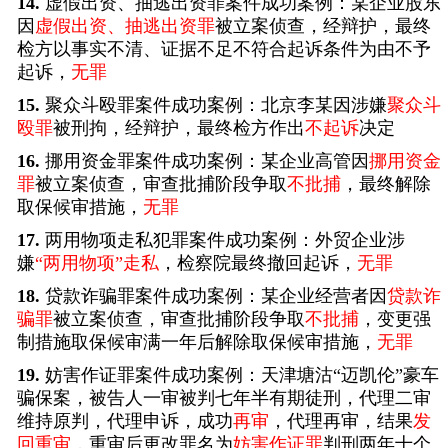
14.
虚假出资、抽逃出资罪案件成功案例：某企业股东
因
虚假出资、抽逃出资罪
被立案侦查，经辩护，最终
检方以事实不清、证据不足不符合起诉条件为由不予
起诉，
无罪
15.
聚众斗殴罪案件成功案例：北京李某因涉嫌
聚众斗
殴罪
被刑拘，经辩护，最终检方作出
不起诉
决定
16.
挪用资金罪案件成功案例：某企业高管因
挪用资金
罪
被立案侦查，审查批捕阶段争取
不批捕
，最终解除
取保候审措施，
无罪
17.
两用物项走私犯罪案件成功案例：外贸企业涉
嫌
“两用物项”走私
，检察院最终撤回起诉，
无罪
18.
贷款诈骗罪案件成功案例：某企业经营者因
贷款诈
骗罪
被立案侦查，审查批捕阶段争取
不批捕
，变更强
制措施取保候审满一年后解除取保候审措施，
无罪
19.
妨害作证罪案件成功案例：天津塘沽“迈凯伦”豪车
骗保案，被告人一审被判七年半有期徒刑，代理二审
维持原判，代理申诉，成功
再审
，代理再审，结果
发
回重审
，重审后更改罪名为
妨害作证罪
判刑两年十个