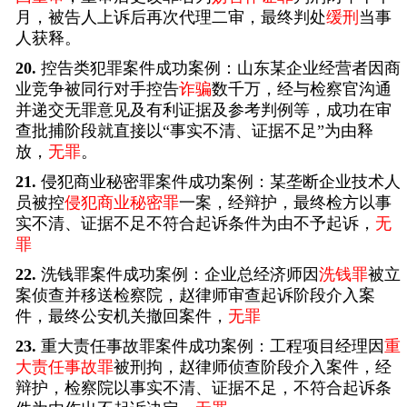
月，被告人上诉后再次代理二审，最终判处
缓刑
当事
人获释。
20.
控告类犯罪案件成功案例：山东某企业经营者因商
业竞争被同行对手控告
诈骗
数千万，经与检察官沟通
并递交无罪意见及有利证据及参考判例等，成功在审
查批捕阶段就直接以“事实不清、证据不足”为由释
放，
无罪
。
21.
侵犯商业秘密罪案件成功案例：某垄断企业技术人
员被控
侵犯商业秘密罪
一案，经辩护，最终检方以事
实不清、证据不足不符合起诉条件为由不予起诉，
无
罪
22.
洗钱罪案件成功案例：企业总经济师因
洗钱罪
被立
案侦查并移送检察院，赵律师审查起诉阶段介入案
件，最终公安机关撤回案件，
无罪
23.
重大责任事故罪案件成功案例：工程项目经理因
重
大责任事故罪
被刑拘，赵律师侦查阶段介入案件，经
辩护，检察院以事实不清、证据不足，不符合起诉条