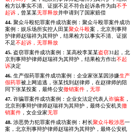
检方以事实不清、证据不足不符合起诉条件为由
不予
起诉
，曾某某
无罪释放
并申请到了国家赔偿
44.
聚众斗殴犯罪案件成功案例：聚众斗殴罪案件成功
案例：娱乐场所实控人田某
聚众斗殴
案，北京刑事辩
护律师赵瑞祥为其辩护，结果检方以事实不清、证据
不足
不起诉，无罪释放
45.
盗窃罪案件成功案例：某高校李某某
盗窃
31起，北
京刑事辩护律师赵瑞祥为其辩护，结果检方作出
不起
诉
决定
46.
生产假药罪案件成功案例：企业家张某因涉嫌
生产
假药罪
被上网追逃，张某找到赵律师，在赵律师的陪
同下张某投案，最终公安
撤销案件
，
无罪
47.
诈骗罪案件成功案例：企业女法定代表人
诈骗案
，
北京刑事辩护律师赵瑞祥为其辩护，最终公安机关
撤
销案件
，女企业家
无罪
48.
涉恶势力犯罪案件成功案例：村长
聚众斗殴涉恶
一
案，北京刑事辩护律师赵瑞祥为其辩护，最终公安机