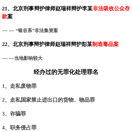
21、
北京
刑事辩护律师赵瑞祥辩护李某
非法吸收公众存
款
案
— —
“银谷系”非法集资案
22、
北京
刑事辩护律师赵瑞祥辩护彭某
制造毒品案
— —
当地影响较大
经办过的无罪化处理罪名
1、走私废物罪
2、走私国家禁止进出口的货物、物品罪
3、诈骗罪
4、职务侵占罪