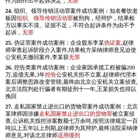
件为由作出不起诉决定，
无罪
24.
组织、领导传销活动罪案件成功案例：知名餐饮老
板因
组织、领导传销活动罪
被刑拘，经辩护，结果检
方以事实不清、证据不足，不符合起诉条件为由不予
起诉，
无罪
25.
伪证罪案件成功案例：企业股东李某
伪证案
,赵律
师审查起诉阶段介入案件,结果检方采纳律师意见迫使
公安机关撤回案件,李某获
无罪
26.
控告类案件成功案例：企业家因承揽工程被骗200
万,追债无果,3年
控告
公安机关拒不立案,赵律师代理本
案后调整思路改变管辖,最终由北京公安机关立案侦查,
北京法院判处行骗者有期徒刑十一年,王某损失也得以
挽回
27.
走私国家禁止进出口的货物罪案件成功案例：北京
某律师因涉嫌
走私国家禁止进出口的货物罪
被立案侦
查,公诉机关指控涉案数额七万余吨,按照法律规定一百
吨以上五年以上刑期,赵律师为其辩护,最终法院采纳律
师意见,对该北京律师
适用缓刑