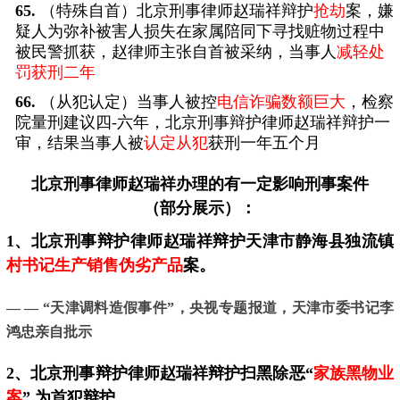
65.
（特殊自首）北京刑事律师赵瑞祥辩护
抢劫
案，嫌
疑人为弥补被害人损失在家属陪同下寻找赃物过程中
被民警抓获，赵律师主张自首被采纳，当事人
减轻处
罚获刑二年
66.
（从犯认定）当事人被控
电信诈骗数额巨大
，检察
院量刑建议四-六年，北京刑事辩护律师赵瑞祥辩护一
审，结果当事人被
认定从犯
获刑一年五个月
北京刑事律师
赵瑞祥办理的有一定影响刑事案件
（部分展示）：
1、北京刑事辩护律师赵瑞祥辩护天津市静海县独流镇
村书记生产销售伪劣产品
案。
— — “天津调料造假事件”，
央视专题报道，天津市委书记李
鸿忠亲自批示
2、
北京
刑事辩护律师赵瑞祥辩护扫黑除恶“
家族黑物业
案
”,为首犯辩护。