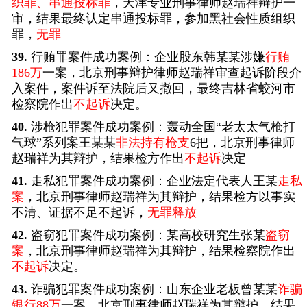
织罪、串通投标罪
，天津专业刑事律师赵瑞祥辩护一
审，结果最终认定串通投标罪，参加黑社会性质组织
罪，
无罪
39.
行贿罪案件成功案例：企业股东韩某某涉嫌
行贿
186万
一案，北京刑事辩护律师赵瑞祥审查起诉阶段介
入案件，案件诉至法院后又撤回，最终吉林省蛟河市
检察院作出
不起诉
决定。
40.
涉枪犯罪案件成功案例：轰动全国“老太太气枪打
气球”系列案王某某
非法持有枪支
6把，北京刑事律师
赵瑞祥为其辩护，结果检方作出
不起诉
决定
41.
走私犯罪案件成功案例：企业法定代表人王某
走私
案
，北京刑事律师赵瑞祥为其辩护，结果检方以事实
不清、证据不足不起诉，
无罪释放
42.
盗窃犯罪案件成功案例：某高校研究生张某
盗窃
案
，北京刑事律师赵瑞祥为其辩护，结果检察院作出
不起诉
决定。
43.
诈骗犯罪案件成功案例：山东企业老板曾某某
诈骗
银行88万
一案，北京刑事律师赵瑞祥为其辩护，结果