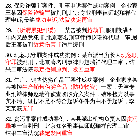
28.
保险诈骗罪案件、刑事申诉案件成功案例：企业家
王某因
保险诈骗罪
被判刑,北京专业刑事律师赵瑞祥代
理申诉,最终
成功申诉
,
法院决定再审
29.
（所谓累犯判缓）
王某曾被判
抢劫罪
,服刑期满五
年内又故意犯罪,北京著名刑事律师赵瑞祥代理一审,最
后王某被判
故意伤害罪
适用缓刑
30.
玩忽职守罪案件成功案例：某市派出所长因
玩忽职
守罪
被判刑，北京著名刑事律师赵瑞祥代理二审，结
果二审法院
裁定撤销原判、发回重审
31.
生产、销售伪劣产品罪案件成功案例：企业家李某
某被控
生产销售伪劣产品（防疫物资）
一案，天津专
业刑辩律师赵瑞祥侦查阶段介入案件，结果检方以事
实不清、证据不足不符合起诉条件为由不予起诉，李
某某获
无罪
32.
贪污罪案件成功案例：某县派出机构负责人因
贪污
罪
被一审判刑，北京知名刑事律师赵瑞祥代理二审，
结果二审法院
裁定发回重审