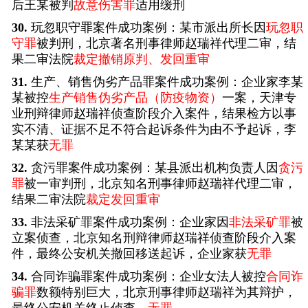
后王某被判
故意伤害罪
适用缓刑
30.
玩忽职守罪案件成功案例：某市派出所长因
玩忽职
守罪
被判刑，北京著名刑事律师赵瑞祥代理二审，结
果二审法院
裁定撤销原判、发回重审
31.
生产、销售伪劣产品罪案件成功案例：企业家李某
某被控
生产销售伪劣产品（防疫物资）
一案，天津专
业刑辩律师赵瑞祥侦查阶段介入案件，结果检方以事
实不清、证据不足不符合起诉条件为由不予起诉，李
某某获
无罪
32.
贪污罪案件成功案例：某县派出机构负责人因
贪污
罪
被一审判刑，北京知名刑事律师赵瑞祥代理二审，
结果二审法院
裁定发回重审
33.
非法采矿罪案件成功案例：企业家因
非法采矿罪
被
立案侦查，北京知名刑辩律师赵瑞祥侦查阶段介入案
件，最终公安机关撤回移送起诉，企业家获
无罪
34.
合同诈骗罪案件成功案例：企业女法人被控
合同诈
骗罪
数额特别巨大，北京刑事律师赵瑞祥为其辩护，
最终公安机关终止侦查，
无罪
。