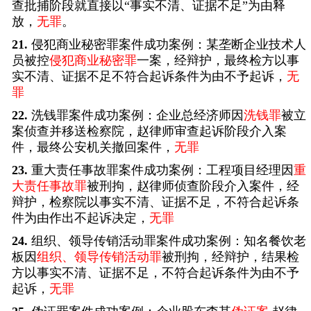
查批捕阶段就直接以“事实不清、证据不足”为由释
放，
无罪
。
21.
侵犯商业秘密罪案件成功案例：某垄断企业技术人
员被控
侵犯商业秘密罪
一案，经辩护，最终检方以事
实不清、证据不足不符合起诉条件为由不予起诉，
无
罪
22.
洗钱罪案件成功案例：企业总经济师因
洗钱罪
被立
案侦查并移送检察院，赵律师审查起诉阶段介入案
件，最终公安机关撤回案件，
无罪
23.
重大责任事故罪案件成功案例：工程项目经理因
重
大责任事故罪
被刑拘，赵律师侦查阶段介入案件，经
辩护，检察院以事实不清、证据不足，不符合起诉条
件为由作出不起诉决定，
无罪
24.
组织、领导传销活动罪案件成功案例：知名餐饮老
板因
组织、领导传销活动罪
被刑拘，经辩护，结果检
方以事实不清、证据不足，不符合起诉条件为由不予
起诉，
无罪