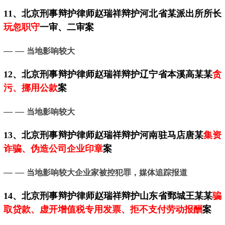
11、
北京
刑事辩护律师赵瑞祥辩护河北省某派出所所长
玩忽职守
一审、二审案
— —
当地影响较大
12、
北京
刑事辩护律师赵瑞祥辩护辽宁省本溪高某某
贪
污、挪用公款
案
— —
当地影响较大
13、
北京
刑事辩护律师赵瑞祥辩护河南驻马店唐某
集资
诈骗、伪造公司企业印章
案
— —
当地影响较大企业家被控犯罪，媒体追踪报道
14、
北京
刑事辩护律师赵瑞祥辩护山东省鄄城王某某
骗
取贷款、虚开增值税专用发票、拒不支付劳动报酬
案