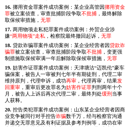
16.
挪用资金罪案件成功案例：某企业高管因
挪用资金
罪
被立案侦查，审查批捕阶段争取
不批捕
，最终解除
取保候审措施，
无罪
17.
两用物项走私犯罪案件成功案例：外贸企业涉
嫌
“两用物项”走私
，检察院最终撤回起诉，
无罪
18.
贷款诈骗罪案件成功案例：某企业经营者因
贷款诈
骗罪
被立案侦查，审查批捕阶段争取
不批捕
，变更强
制措施取保候审满一年后解除取保候审措施，
无罪
19.
妨害作证罪案件成功案例：天津塘沽“迈凯伦”豪车
骗保案，被告人一审被判七年半有期徒刑，代理二审
维持原判，代理申诉，成功
再审
，代理再审，结果
发
回重审
，重审后更改罪名为
妨害作证罪
判刑两年十个
月，被告人上诉后再次代理二审，最终判处
缓刑
当事
人获释。
20.
控告类犯罪案件成功案例：山东某企业经营者因商
业竞争被同行对手控告
诈骗
数千万，经与检察官沟通
并递交无罪意见及有利证据及参考判例等，成功在审