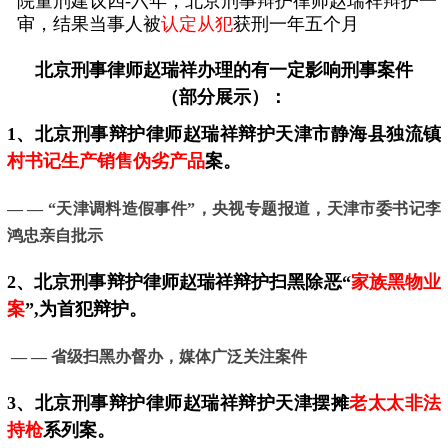
院量刑建议四-六年，北京刑事辩护律师赵瑞祥辩护一
审，结果当事人被
认定从犯
获刑一年五个月
北京刑事律师
赵瑞祥办理的有一定影响刑事案件
（部分展示）：
1、北京刑事辩护律师赵瑞祥辩护天津市静海县独流镇
村书记生产销售伪劣产品
案。
— — “天津调料造假事件”，
央视专题报道，天津市委书记李
鸿忠亲自批示
2、
北京
刑事辩护律师赵瑞祥辩护扫黑除恶“
家族黑物业
案
”,为首犯辩护。
— — 省级扫黑办督办，媒体广泛关注案件
3、
北京
刑事辩护律师赵瑞祥辩护天津摆摊
老太太非法
持枪
系列案。