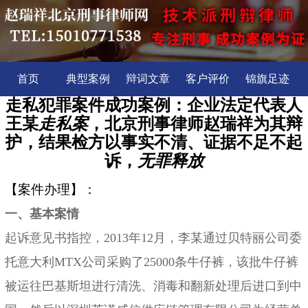
首页
典型案例
辩词文章
客户评价
锦旗足迹
走私犯罪案件成功案例：企业法定代表人
王某
走私案
，北京刑事律师赵瑞祥为其辩
护，结果检方以事实不清、证据不足不起
诉，
无罪释放
【案件办理】：
一、基本案情
起诉意见书指控，
2013年12月，李某通过贝特丽公司委
托意大利MTX公司采购了25000条牛仔裤，该批牛仔裤
被运往巴基斯坦进行清洗、消毒和翻新处理后进口到中