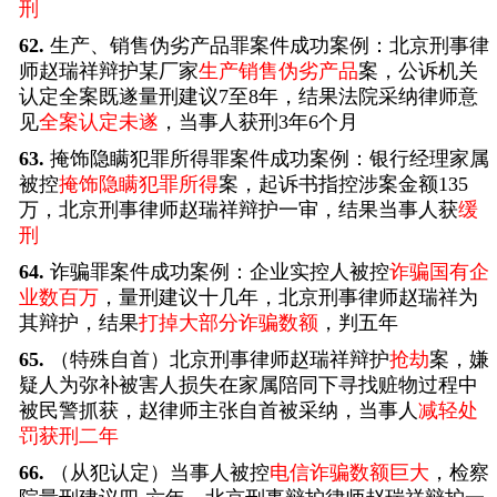
刑
62.
生产、销售伪劣产品罪案件成功案例：北京刑事律
师赵瑞祥辩护某厂家
生产销售伪劣产品
案，公诉机关
认定全案既遂量刑建议7至8年，结果法院采纳律师意
见
全案认定未遂
，当事人获刑3年6个月
63.
掩饰隐瞒犯罪所得罪案件成功案例：银行经理家属
被控
掩饰隐瞒犯罪所得
案，起诉书指控涉案金额135
万，北京刑事律师赵瑞祥辩护一审，结果当事人获
缓
刑
64.
诈骗罪案件成功案例：企业实控人被控
诈骗国有企
业数百万
，量刑建议十几年，北京刑事律师赵瑞祥为
其辩护，结果
打掉大部分诈骗数额
，判五年
65.
（特殊自首）北京刑事律师赵瑞祥辩护
抢劫
案，嫌
疑人为弥补被害人损失在家属陪同下寻找赃物过程中
被民警抓获，赵律师主张自首被采纳，当事人
减轻处
罚获刑二年
66.
（从犯认定）当事人被控
电信诈骗数额巨大
，检察