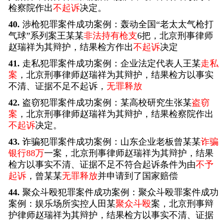
检察院作出
不起诉
决定。
40.
涉枪犯罪案件成功案例：轰动全国“老太太气枪打
气球”系列案王某某
非法持有枪支
6把，北京刑事律师
赵瑞祥为其辩护，结果检方作出
不起诉
决定
41.
走私犯罪案件成功案例：企业法定代表人王某
走私
案
，北京刑事律师赵瑞祥为其辩护，结果检方以事实
不清、证据不足不起诉，
无罪释放
42.
盗窃犯罪案件成功案例：某高校研究生张某
盗窃
案
，北京刑事律师赵瑞祥为其辩护，结果检察院作出
不起诉
决定。
43.
诈骗犯罪案件成功案例：山东企业老板曾某某
诈骗
银行88万
一案，北京刑事律师赵瑞祥为其辩护，结果
检方以事实不清、证据不足不符合起诉条件为由
不予
起诉
，曾某某
无罪释放
并申请到了国家赔偿
44.
聚众斗殴犯罪案件成功案例：聚众斗殴罪案件成功
案例：娱乐场所实控人田某
聚众斗殴
案，北京刑事辩
护律师赵瑞祥为其辩护，结果检方以事实不清、证据