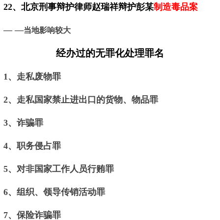
22、
北京
刑事辩护律师赵瑞祥辩护彭某
制造毒品案
— —
当地影响较大
经办过的无罪化处理罪名
1、走私废物罪
2、走私国家禁止进出口的货物、物品罪
3、诈骗罪
4、职务侵占罪
5、对非国家工作人员行贿罪
6、组织、领导传销活动罪
7、保险诈骗罪