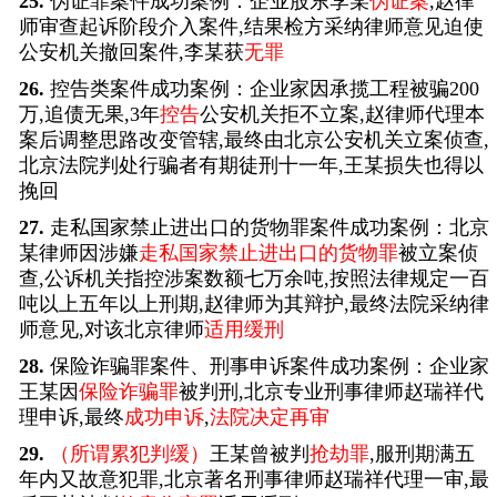
25.
伪证罪案件成功案例：企业股东李某
伪证案
,赵律
师审查起诉阶段介入案件,结果检方采纳律师意见迫使
公安机关撤回案件,李某获
无罪
26.
控告类案件成功案例：企业家因承揽工程被骗200
万,追债无果,3年
控告
公安机关拒不立案,赵律师代理本
案后调整思路改变管辖,最终由北京公安机关立案侦查,
北京法院判处行骗者有期徒刑十一年,王某损失也得以
挽回
27.
走私国家禁止进出口的货物罪案件成功案例：北京
某律师因涉嫌
走私国家禁止进出口的货物罪
被立案侦
查,公诉机关指控涉案数额七万余吨,按照法律规定一百
吨以上五年以上刑期,赵律师为其辩护,最终法院采纳律
师意见,对该北京律师
适用缓刑
28.
保险诈骗罪案件、刑事申诉案件成功案例：企业家
王某因
保险诈骗罪
被判刑,北京专业刑事律师赵瑞祥代
理申诉,最终
成功申诉
,
法院决定再审
29.
（所谓累犯判缓）
王某曾被判
抢劫罪
,服刑期满五
年内又故意犯罪,北京著名刑事律师赵瑞祥代理一审,最