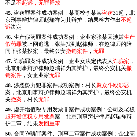
不足
不起诉，无罪释放
45.
盗窃罪案件成功案例：某高校李某某
盗窃
31起，北
京刑事辩护律师赵瑞祥为其辩护，结果检方作出
不起
诉
决定
46.
生产假药罪案件成功案例：企业家张某因涉嫌
生产
假药罪
被上网追逃，张某找到赵律师，在赵律师的陪
同下张某投案，最终公安
撤销案件
，
无罪
47.
诈骗罪案件成功案例：企业女法定代表人
诈骗案
，
北京刑事辩护律师赵瑞祥为其辩护，最终公安机关
撤
销案件
，女企业家
无罪
48.
涉恶势力犯罪案件成功案例：村长
聚众斗殴涉恶
一
案，北京刑事辩护律师赵瑞祥为其辩护，最终公安机
关
撤案
，村长
无罪
49.
虚开增值税专用发票罪案件成功案例：公司及老板
虚开增值税专用发票
案，北京刑事辩护律师赵瑞祥辩
护二审，结果
发回重审
50.
合同诈骗罪案件、刑事二审案件成功案例：企业高