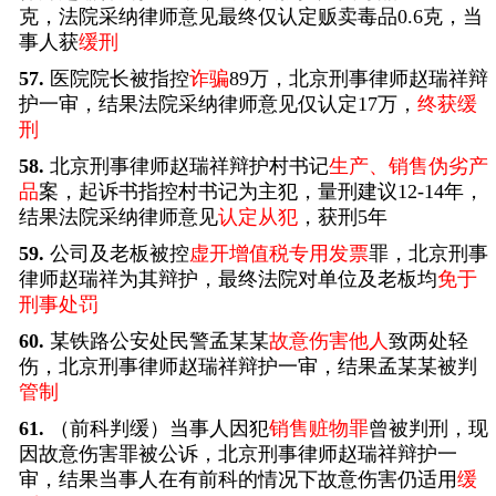
克，法院采纳律师意见最终仅认定贩卖毒品0.6克，当
事人获
缓刑
57.
医院院长被指控
诈骗
89万，北京刑事律师赵瑞祥辩
护一审，结果法院采纳律师意见仅认定17万，
终获缓
刑
58.
北京刑事律师赵瑞祥辩护村书记
生产、销售伪劣产
品
案，起诉书指控村书记为主犯，量刑建议12-14年，
结果法院采纳律师意见
认定从犯
，获刑5年
59.
公司及老板被控
虚开增值税专用发票
罪，北京刑事
律师赵瑞祥为其辩护，最终法院对单位及老板均
免于
刑事处罚
60.
某铁路公安处民警孟某某
故意伤害他人
致两处轻
伤，北京刑事律师赵瑞祥辩护一审，结果孟某某被判
管制
61.
（前科判缓）当事人因犯
销售赃物罪
曾被判刑，现
因故意伤害罪被公诉，北京刑事律师赵瑞祥辩护一
审，结果当事人在有前科的情况下故意伤害仍适用
缓