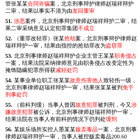
管张某某
合同诈骗
案，北京刑事辩护律师赵瑞祥辩护
二审，结果以事实不清为由
发回重审
51.
涉恶
案件，北京刑事辩护律师赵瑞祥辩护二审，结
果二审采纳意见认定犯罪集团
不成立
52.
（重罪改轻罪）张某
抢劫
案，北京刑事辩护律师赵
瑞祥辩护一审，结果由指控的抢劫罪改为
盗窃罪
53.
北京刑事律师赵瑞祥辩护企业主管王某某
职务侵占
一案，结果法院采纳律师意见由职务侵占改变定性为
掩饰隐瞒犯罪所得获
减轻处罚
54.
某事业单位职工张某某
故意伤害他人
致轻伤一级，
北京刑事律师赵瑞祥辩护一审，结果张某某被判
免于
刑事处罚
55.
（前科判缓）当事人曾因
故意犯罪
被判刑，今又
涉
嫌故意犯罪
被公诉，北京刑事律师赵瑞祥辩护一审，
结果法院在当事人有前科的情况下仍判处
缓刑
56.
某娱乐场所实控人墨某某
贩卖毒品
一案，北京刑事
律师赵瑞祥辩护一审，当事人被控贩卖毒品200.60