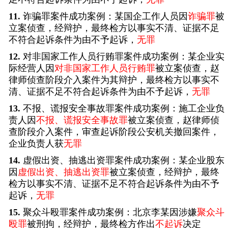
11.
诈骗罪案件成功案例：某国企工作人员因
诈骗罪
被
立案侦查，经辩护，最终检方以事实不清、证据不足
不符合起诉条件为由不予起诉，
无罪
12.
对非国家工作人员行贿罪案件成功案例：某企业实
际经营人因
对非国家工作人员行贿罪
被立案侦查，赵
律师侦查阶段介入案件为其辩护，最终检方以事实不
清、证据不足不符合起诉条件为由不予起诉，
无罪
13.
不报、谎报安全事故罪案件成功案例：施工企业负
责人因
不报、谎报安全事故罪
被立案侦查，赵律师侦
查阶段介入案件，审查起诉阶段公安机关撤回案件，
企业负责人获
无罪
14.
虚假出资、抽逃出资罪案件成功案例：某企业股东
因
虚假出资、抽逃出资罪
被立案侦查，经辩护，最终
检方以事实不清、证据不足不符合起诉条件为由不予
起诉，
无罪
15.
聚众斗殴罪案件成功案例：北京李某因涉嫌
聚众斗
殴罪
被刑拘，经辩护，最终检方作出
不起诉
决定