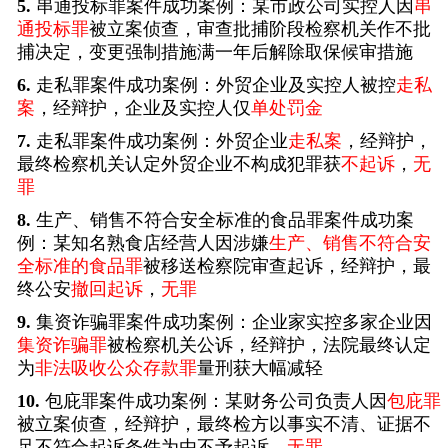
5.
串通投标罪案件成功案例：某市政公司实控人因
串
通投标罪
被立案侦查，审查批捕阶段检察机关作不批
捕决定，变更强制措施满一年后解除取保候审措施
6.
走私罪案件成功案例：外贸企业及实控人被控
走私
案
，经辩护，企业及实控人仅
单处罚金
7.
走私罪案件成功案例：外贸企业
走私案
，经辩护，
最终检察机关认定外贸企业不构成犯罪获
不起诉
，
无
罪
8.
生产、销售不符合安全标准的食品罪案件成功案
例：某知名熟食店经营人因涉嫌
生产、销售不符合安
全标准的食品罪
被移送检察院审查起诉，经辩护，最
终公安
撤回起诉
，
无罪
9.
集资诈骗罪案件成功案例：企业家实控多家企业因
集资诈骗罪
被检察机关公诉，经辩护，法院最终认定
为
非法吸收公众存款罪
量刑获大幅减轻
10.
包庇罪案件成功案例：某财务公司负责人因
包庇罪
被立案侦查，经辩护，最终检方以事实不清、证据不
足不符合起诉条件为由不予起诉，
无罪