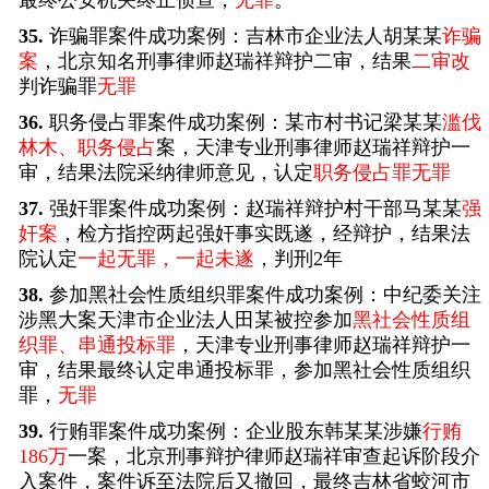
35.
诈骗罪案件成功案例：吉林市企业法人胡某某
诈骗
案
，北京知名刑事律师赵瑞祥辩护二审，结果
二审改
判诈骗罪
无罪
36.
职务侵占罪案件成功案例：某市村书记梁某某
滥伐
林木、职务侵占
案，天津专业刑事律师赵瑞祥辩护一
审，结果法院采纳律师意见，认定
职务侵占罪无罪
37.
强奸罪案件成功案例：赵瑞祥辩护村干部马某某
强
奸案
，检方指控两起强奸事实既遂，经辩护，结果法
院认定
一起无罪，一起未遂
，判刑2年
38.
参加黑社会性质组织罪案件成功案例：中纪委关注
涉黑大案天津市企业法人田某被控参加
黑社会性质组
织罪、串通投标罪
，天津专业刑事律师赵瑞祥辩护一
审，结果最终认定串通投标罪，参加黑社会性质组织
罪，
无罪
39.
行贿罪案件成功案例：企业股东韩某某涉嫌
行贿
186万
一案，北京刑事辩护律师赵瑞祥审查起诉阶段介
入案件，案件诉至法院后又撤回，最终吉林省蛟河市