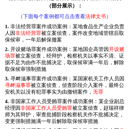
（部分展示）：
（下面每个案例都可点击查看
法律文书
）
1.
非法经营罪案件成功案例：某地食品生产企业负责
人因
非法经营罪
被立案侦查，案件改变地域管辖后取
保候审，一年后解保撤案
2.
开设赌场罪案件成功案例：某地国企高管因
开设赌
场罪
被立案侦查，经辩护，检察机关以事实不清、证
据不足为由作不批捕决定，取保候审满一年后，解除
取保候审强制措施
3.
寻衅滋事罪案件成功案例：某国家机关工作人员因
寻衅滋事罪
被立案侦查，侦查阶段介入案件，最终公
安机关以没有犯罪事实为由撤销案件，
无罪
4.
非国家工作人员受贿罪案件成功案例：某企业副总
经理因
非国家工作人员受贿罪
被立案侦查，赵瑞祥律
师为其辩护，审查批捕阶段检察机关作不批捕决定，
变更强制措施满一年后解除取保候审措施