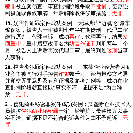
骗罪
被立案侦查，审查批捕阶段争取
不批捕
，变更强
制措施取保候审满一年后解除取保候审措施，
无罪
19.
妨害作证罪案件成功案例：天津塘沽“迈凯伦”豪车
骗保案，被告人一审被判七年半有期徒刑，代理二审
维持原判，代理申诉，成功
再审
，代理再审，结果
发
回重审
，重审后更改罪名为
妨害作证罪
判刑两年十个
月，被告人上诉后再次代理二审，最终判处
缓刑
当事
人获释。
20.
控告类犯罪案件成功案例：山东某企业经营者因商
业竞争被同行对手控告
诈骗
数千万，经与检察官沟通
并递交无罪意见及有利证据及参考判例等，成功在审
查批捕阶段就直接以“事实不清、证据不足”为由释
放，
无罪
。
21.
侵犯商业秘密罪案件成功案例：某垄断企业技术人
员被控
侵犯商业秘密罪
一案，经辩护，最终检方以事
实不清、证据不足不符合起诉条件为由不予起诉，
无
罪