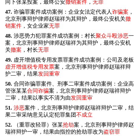
同下张某投案，最终公安
撤销案件
，
无罪
47.
诈骗罪案件成功案例：企业女法定代表人
诈骗案
，
北京刑事辩护律师赵瑞祥为其辩护，最终公安机关
撤
销案件
，女企业家
无罪
48.
涉恶势力犯罪案件成功案例：村长
聚众斗殴涉恶
一
案，北京刑事辩护律师赵瑞祥为其辩护，最终公安机
关
撤案
，村长
无罪
49.
虚开增值税专用发票罪案件成功案例：公司及老板
虚开增值税专用发票
案，北京刑事辩护律师赵瑞祥辩
护二审，结果
发回重审
50.
合同诈骗罪案件、刑事二审案件成功案例：企业高
管张某某
合同诈骗
案，北京刑事辩护律师赵瑞祥辩护
二审，结果以事实不清为由
发回重审
51.
涉恶
案件，北京刑事辩护律师赵瑞祥辩护二审，结
果二审采纳意见认定犯罪集团
不成立
52.
（重罪改轻罪）张某
抢劫
案，北京刑事辩护律师赵
瑞祥辩护一审，结果由指控的抢劫罪改为
盗窃罪