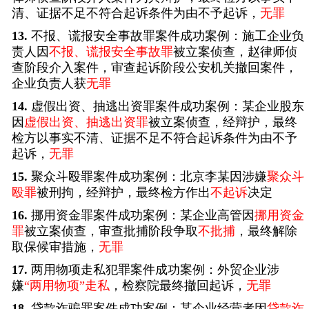
清、证据不足不符合起诉条件为由不予起诉，
无罪
13.
不报、谎报安全事故罪案件成功案例：施工企业负
责人因
不报、谎报安全事故罪
被立案侦查，赵律师侦
查阶段介入案件，审查起诉阶段公安机关撤回案件，
企业负责人获
无罪
14.
虚假出资、抽逃出资罪案件成功案例：某企业股东
因
虚假出资、抽逃出资罪
被立案侦查，经辩护，最终
检方以事实不清、证据不足不符合起诉条件为由不予
起诉，
无罪
15.
聚众斗殴罪案件成功案例：北京李某因涉嫌
聚众斗
殴罪
被刑拘，经辩护，最终检方作出
不起诉
决定
16.
挪用资金罪案件成功案例：某企业高管因
挪用资金
罪
被立案侦查，审查批捕阶段争取
不批捕
，最终解除
取保候审措施，
无罪
17.
两用物项走私犯罪案件成功案例：外贸企业涉
嫌
“两用物项”走私
，检察院最终撤回起诉，
无罪
18.
贷款诈骗罪案件成功案例：某企业经营者因
贷款诈