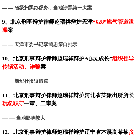
— — 省级扫黑办督办，当地涉黑第一大案
9、
北京
刑事辩护律师赵瑞祥辩护天津
“628”燃气管道泄
漏
案
— —
天津市委书记李鸿忠亲自批示
10、
北京
刑事辩护律师赵瑞祥辩护“心灵成长”
组织领导
传销活动、诈骗
案
— —
新华社报道追踪
11、
北京
刑事辩护律师赵瑞祥辩护河北省某派出所所长
玩忽职守
一审、二审案
— —
当地影响较大
12、
北京
刑事辩护律师赵瑞祥辩护辽宁省本溪高某某
贪