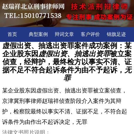
首页
典型案例
辩词文章
客户评价
锦旗足迹
虚假出资、抽逃出资罪案件成功案例：某
企业股东因
虚假出资、抽逃出资罪
被立案
侦查，经辩护，最终检方以事实不清、证
据不足不符合起诉条件为由不予起诉，
无
罪
某企业股东因虚假出资、抽逃出资罪被立案侦查，
京津冀刑事律师赵瑞祥侦查阶段介入案件为其辩
护，检察院最终以事实不清、证据不足，不符合起
诉条件为由作出不起诉决定，无罪
法律文书照片说明：