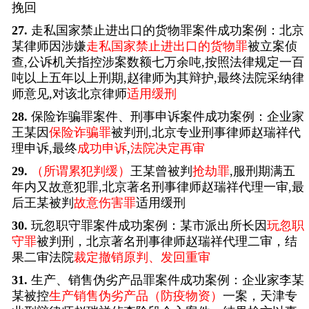
挽回
27.
走私国家禁止进出口的货物罪案件成功案例：北京
某律师因涉嫌
走私国家禁止进出口的货物罪
被立案侦
查,公诉机关指控涉案数额七万余吨,按照法律规定一百
吨以上五年以上刑期,赵律师为其辩护,最终法院采纳律
师意见,对该北京律师
适用缓刑
28.
保险诈骗罪案件、刑事申诉案件成功案例：企业家
王某因
保险诈骗罪
被判刑,北京专业刑事律师赵瑞祥代
理申诉,最终
成功申诉
,
法院决定再审
29.
（所谓累犯判缓）
王某曾被判
抢劫罪
,服刑期满五
年内又故意犯罪,北京著名刑事律师赵瑞祥代理一审,最
后王某被判
故意伤害罪
适用缓刑
30.
玩忽职守罪案件成功案例：某市派出所长因
玩忽职
守罪
被判刑，北京著名刑事律师赵瑞祥代理二审，结
果二审法院
裁定撤销原判、发回重审
31.
生产、销售伪劣产品罪案件成功案例：企业家李某
某被控
生产销售伪劣产品（防疫物资）
一案，天津专