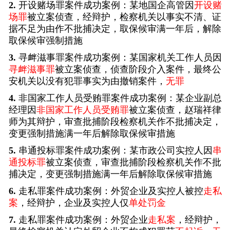
2.
开设赌场罪案件成功案例：某地国企高管因
开设赌
场罪
被立案侦查，经辩护，检察机关以事实不清、证
据不足为由作不批捕决定，取保候审满一年后，解除
取保候审强制措施
3.
寻衅滋事罪案件成功案例：某国家机关工作人员因
寻衅滋事罪
被立案侦查，侦查阶段介入案件，最终公
安机关以没有犯罪事实为由撤销案件，
无罪
4.
非国家工作人员受贿罪案件成功案例：某企业副总
经理因
非国家工作人员受贿罪
被立案侦查，赵瑞祥律
师为其辩护，审查批捕阶段检察机关作不批捕决定，
变更强制措施满一年后解除取保候审措施
5.
串通投标罪案件成功案例：某市政公司实控人因
串
通投标罪
被立案侦查，审查批捕阶段检察机关作不批
捕决定，变更强制措施满一年后解除取保候审措施
6.
走私罪案件成功案例：外贸企业及实控人被控
走私
案
，经辩护，企业及实控人仅
单处罚金
7.
走私罪案件成功案例：外贸企业
走私案
，经辩护，