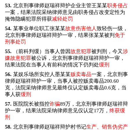
53.
北京刑事律师赵瑞祥辩护企业主管王某某
职务侵占
一案，结果法院采纳律师意见由职务侵占改变定性为
掩饰隐瞒犯罪所得获
减轻处罚
54.
某事业单位职工张某某
故意伤害他人
致轻伤一级，
北京刑事律师赵瑞祥辩护一审，结果张某某被判
免于
刑事处罚
55.
（前科判缓）当事人曾因
故意犯罪
被判刑，今又
涉
嫌故意犯罪
被公诉，北京刑事律师赵瑞祥辩护一审，
结果法院在当事人有前科的情况下仍判处
缓刑
56.
某娱乐场所实控人墨某某
贩卖毒品
一案，北京刑事
律师赵瑞祥辩护一审，当事人被控贩卖毒品200.60
克，法院采纳律师意见最终仅认定贩卖毒品0.6克，当
事人获
缓刑
57.
医院院长被指控
诈骗
89万，北京刑事律师赵瑞祥辩
护一审，结果法院采纳律师意见仅认定17万，
终获缓
刑
58.
北京刑事律师赵瑞祥辩护村书记
生产、销售伪劣产