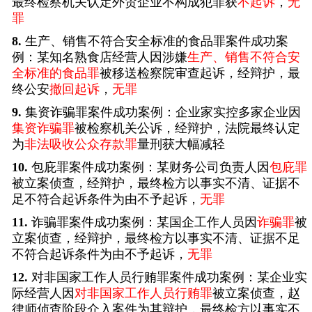
最终检察机关认定外贸企业不构成犯罪获
不起诉
，
无
罪
8.
生产、销售不符合安全标准的食品罪案件成功案
例：某知名熟食店经营人因涉嫌
生产、销售不符合安
全标准的食品罪
被移送检察院审查起诉，经辩护，最
终公安
撤回起诉
，
无罪
9.
集资诈骗罪案件成功案例：企业家实控多家企业因
集资诈骗罪
被检察机关公诉，经辩护，法院最终认定
为
非法吸收公众存款罪
量刑获大幅减轻
10.
包庇罪案件成功案例：某财务公司负责人因
包庇罪
被立案侦查，经辩护，最终检方以事实不清、证据不
足不符合起诉条件为由不予起诉，
无罪
11.
诈骗罪案件成功案例：某国企工作人员因
诈骗罪
被
立案侦查，经辩护，最终检方以事实不清、证据不足
不符合起诉条件为由不予起诉，
无罪
12.
对非国家工作人员行贿罪案件成功案例：某企业实
际经营人因
对非国家工作人员行贿罪
被立案侦查，赵
律师侦查阶段介入案件为其辩护，最终检方以事实不