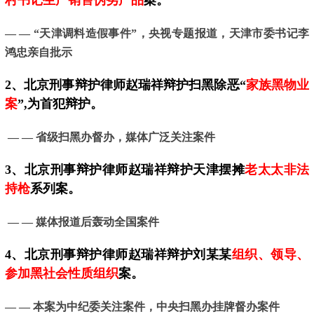
村书记生产销售伪劣产品
案。
— — “天津调料造假事件”，
央视专题报道，天津市委书记李
鸿忠亲自批示
2、
北京
刑事辩护律师赵瑞祥辩护扫黑除恶“
家族黑物业
案
”,为首犯辩护。
— — 省级扫黑办督办，媒体广泛关注案件
3、
北京
刑事辩护律师赵瑞祥辩护天津摆摊
老太太非法
持枪
系列案。
— —
媒体报道后轰动全国案件
4、
北京
刑事辩护律师赵瑞祥辩护刘某某
组织、领导、
参加黑社会性质组织
案。
— —
本案为中纪委关注案件，中央扫黑办挂牌督办案件