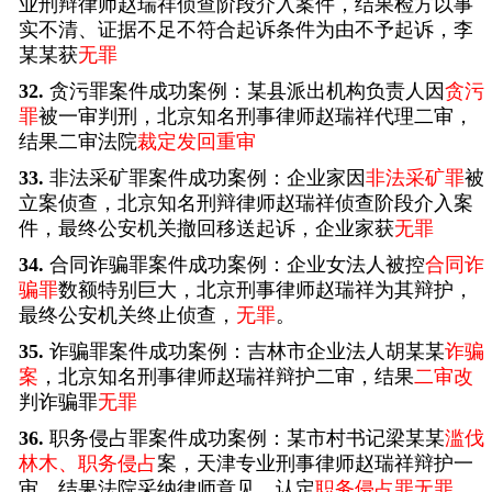
业刑辩律师赵瑞祥侦查阶段介入案件，结果检方以事
实不清、证据不足不符合起诉条件为由不予起诉，李
某某获
无罪
32.
贪污罪案件成功案例：某县派出机构负责人因
贪污
罪
被一审判刑，北京知名刑事律师赵瑞祥代理二审，
结果二审法院
裁定发回重审
33.
非法采矿罪案件成功案例：企业家因
非法采矿罪
被
立案侦查，北京知名刑辩律师赵瑞祥侦查阶段介入案
件，最终公安机关撤回移送起诉，企业家获
无罪
34.
合同诈骗罪案件成功案例：企业女法人被控
合同诈
骗罪
数额特别巨大，北京刑事律师赵瑞祥为其辩护，
最终公安机关终止侦查，
无罪
。
35.
诈骗罪案件成功案例：吉林市企业法人胡某某
诈骗
案
，北京知名刑事律师赵瑞祥辩护二审，结果
二审改
判诈骗罪
无罪
36.
职务侵占罪案件成功案例：某市村书记梁某某
滥伐
林木、职务侵占
案，天津专业刑事律师赵瑞祥辩护一
审，结果法院采纳律师意见，认定
职务侵占罪无罪