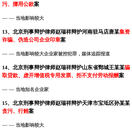
污、挪用公款
案
— —
当地影响较大
13、
北京
刑事辩护律师赵瑞祥辩护河南驻马店唐某
集资
诈骗、伪造公司企业印章
案
— —
当地影响较大企业家被控犯罪，媒体追踪报道
14、
北京
刑事辩护律师赵瑞祥辩护山东省鄄城王某某
骗
取贷款、虚开增值税专用发票、拒不支付劳动报酬
案
— —
当地知名企业家
15、
北京
刑事辩护律师赵瑞祥辩护天津市宝坻区孙某某
贪污、行贿
案
— —
当地影响较大