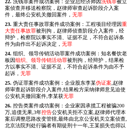
22.
洗钱罪案件成功案例：企业总经济师因
洗钱罪
被立
案侦查并移送检察院，赵律师审查起诉阶段介入案
件，最终公安机关撤回案件，
无罪
23.
重大责任事故罪案件成功案例：工程项目经理因
重
大责任事故罪
被刑拘，赵律师侦查阶段介入案件，经
辩护，检察院以事实不清、证据不足，不符合起诉条
件为由作出不起诉决定，
无罪
24.
组织、领导传销活动罪案件成功案例：知名餐饮老
板因
组织、领导传销活动罪
被刑拘，经辩护，结果检
方以事实不清、证据不足，不符合起诉条件为由不予
起诉，
无罪
25.
伪证罪案件成功案例：企业股东李某
伪证案
,赵律
师审查起诉阶段介入案件,结果检方采纳律师意见迫使
公安机关撤回案件,李某获
无罪
26.
控告类案件成功案例：企业家因承揽工程被骗200
万,追债无果,3年
控告
公安机关拒不立案,赵律师代理本
案后调整思路改变管辖,最终由北京公安机关立案侦查,
北京法院判处行骗者有期徒刑十一年,王某损失也得以