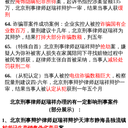
被控
掩饰隐瞒犯罪所得
案，起诉书指控涉案金额135
万，北京刑事律师赵瑞祥辩护一审，结果当事人获
缓
刑
64.
诈骗罪案件成功案例：企业实控人被控
诈骗国有企
业数百万
，量刑建议十几年，北京刑事律师赵瑞祥为
其辩护，结果
打掉大部分诈骗数额
，判五年
65.
（特殊自首）北京刑事律师赵瑞祥辩护
抢劫
案，嫌
疑人为弥补被害人损失在家属陪同下寻找赃物过程中
被民警抓获，赵律师主张自首被采纳，当事人
减轻处
罚获刑二年
66.
（从犯认定）当事人被控
电信诈骗数额巨大
，检察
院量刑建议四-六年，北京刑事辩护律师赵瑞祥辩护一
审，结果当事人被
认定从犯
获刑一年五个月
北京刑事律师
赵瑞祥办理的有一定影响刑事案件
（部分展示）：
1、北京刑事辩护律师赵瑞祥辩护天津市静海县独流镇