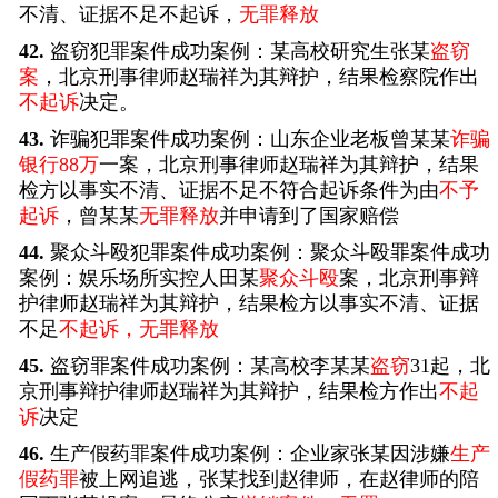
不清、证据不足不起诉，
无罪释放
42.
盗窃犯罪案件成功案例：某高校研究生张某
盗窃
案
，北京刑事律师赵瑞祥为其辩护，结果检察院作出
不起诉
决定。
43.
诈骗犯罪案件成功案例：山东企业老板曾某某
诈骗
银行88万
一案，北京刑事律师赵瑞祥为其辩护，结果
检方以事实不清、证据不足不符合起诉条件为由
不予
起诉
，曾某某
无罪释放
并申请到了国家赔偿
44.
聚众斗殴犯罪案件成功案例：聚众斗殴罪案件成功
案例：娱乐场所实控人田某
聚众斗殴
案，北京刑事辩
护律师赵瑞祥为其辩护，结果检方以事实不清、证据
不足
不起诉，无罪释放
45.
盗窃罪案件成功案例：某高校李某某
盗窃
31起，北
京刑事辩护律师赵瑞祥为其辩护，结果检方作出
不起
诉
决定
46.
生产假药罪案件成功案例：企业家张某因涉嫌
生产
假药罪
被上网追逃，张某找到赵律师，在赵律师的陪