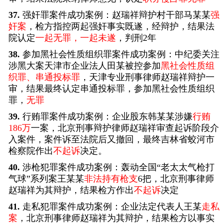
37.
强奸罪案件成功案例：赵瑞祥辩护村干部马某某
强
奸案
，检方指控两起强奸事实既遂，经辩护，结果法
院认定
一起无罪，一起未遂
，判刑2年
38.
参加黑社会性质组织罪案件成功案例：中纪委关注
涉黑大案天津市企业法人田某被控参加
黑社会性质组
织罪、串通投标罪
，天津专业刑事律师赵瑞祥辩护一
审，结果最终认定串通投标罪，参加黑社会性质组织
罪，
无罪
39.
行贿罪案件成功案例：企业股东韩某某涉嫌
行贿
186万
一案，北京刑事辩护律师赵瑞祥审查起诉阶段介
入案件，案件诉至法院后又撤回，最终吉林省蛟河市
检察院作出
不起诉
决定。
40.
涉枪犯罪案件成功案例：轰动全国“老太太气枪打
气球”系列案王某某
非法持有枪支
6把，北京刑事律师
赵瑞祥为其辩护，结果检方作出
不起诉
决定
41.
走私犯罪案件成功案例：企业法定代表人王某
走私
案
，北京刑事律师赵瑞祥为其辩护，结果检方以事实