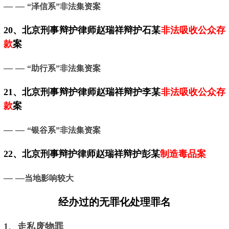
— —
“泽信系”非法集资案
20、
北京
刑事辩护律师赵瑞祥辩护石某
非法吸收公众存
款
案
— —
“助行系”非法集资案
21、
北京
刑事辩护律师赵瑞祥辩护李某
非法吸收公众存
款
案
— —
“银谷系”非法集资案
22、
北京
刑事辩护律师赵瑞祥辩护彭某
制造毒品案
— —
当地影响较大
经办过的无罪化处理罪名
1、走私废物罪