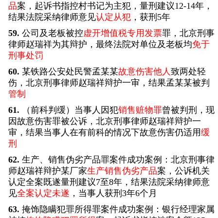
品
案，起诉书指控村书记为主犯，量刑建议12-14年，
结果法院采纳律师意见
认定从犯
，获刑5年
59.
公司及老板被控
虚开增值税专用发票
罪，北京刑事
律师赵瑞祥为其辩护，最终法院对单位及老板均
免于
刑事处罚
60.
某铁路公安处民警孟某某
故意伤害他人
致两处轻
伤，北京刑事律师赵瑞祥辩护一审，结果孟某某被判
管制
61.
（前科判缓）当事人因犯
销售赃物罪
曾被判刑，现
因故意伤害罪被公诉，北京刑事律师赵瑞祥辩护一
审，结果当事人在有前科的情况下故意伤害仍适用
缓
刑
62.
生产、销售伪劣产品罪案件成功案例：北京刑事律
师赵瑞祥辩护某厂家
生产销售伪劣产品
案，公诉机关
认定全案既遂量刑建议7至8年，结果法院采纳律师意
见
全案认定未遂
，当事人获刑3年6个月
63.
掩饰隐瞒犯罪所得罪案件成功案例：银行经理家属