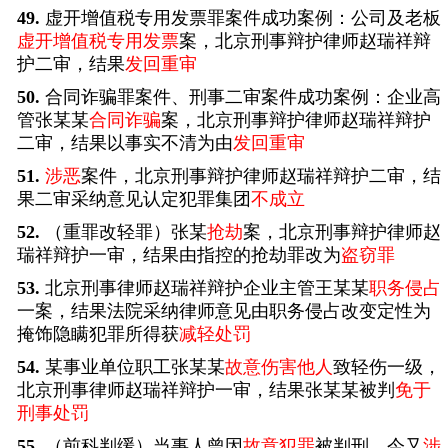
49.
虚开增值税专用发票罪案件成功案例：公司及老板
虚开增值税专用发票
案，北京刑事辩护律师赵瑞祥辩
护二审，结果
发回重审
50.
合同诈骗罪案件、刑事二审案件成功案例：企业高
管张某某
合同诈骗
案，北京刑事辩护律师赵瑞祥辩护
二审，结果以事实不清为由
发回重审
51.
涉恶
案件，北京刑事辩护律师赵瑞祥辩护二审，结
果二审采纳意见认定犯罪集团
不成立
52.
（重罪改轻罪）张某
抢劫
案，北京刑事辩护律师赵
瑞祥辩护一审，结果由指控的抢劫罪改为
盗窃罪
53.
北京刑事律师赵瑞祥辩护企业主管王某某
职务侵占
一案，结果法院采纳律师意见由职务侵占改变定性为
掩饰隐瞒犯罪所得获
减轻处罚
54.
某事业单位职工张某某
故意伤害他人
致轻伤一级，
北京刑事律师赵瑞祥辩护一审，结果张某某被判
免于
刑事处罚
55.
（前科判缓）当事人曾因
故意犯罪
被判刑，今又
涉