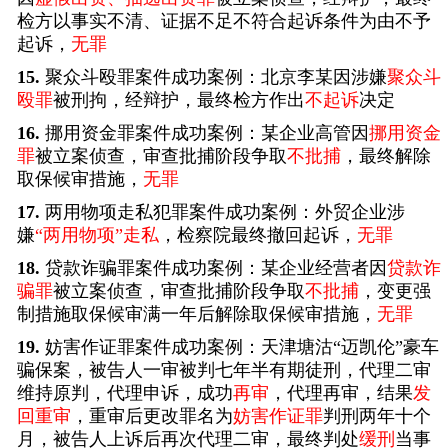
检方以事实不清、证据不足不符合起诉条件为由不予
起诉，
无罪
15.
聚众斗殴罪案件成功案例：北京李某因涉嫌
聚众斗
殴罪
被刑拘，经辩护，最终检方作出
不起诉
决定
16.
挪用资金罪案件成功案例：某企业高管因
挪用资金
罪
被立案侦查，审查批捕阶段争取
不批捕
，最终解除
取保候审措施，
无罪
17.
两用物项走私犯罪案件成功案例：外贸企业涉
嫌
“两用物项”走私
，检察院最终撤回起诉，
无罪
18.
贷款诈骗罪案件成功案例：某企业经营者因
贷款诈
骗罪
被立案侦查，审查批捕阶段争取
不批捕
，变更强
制措施取保候审满一年后解除取保候审措施，
无罪
19.
妨害作证罪案件成功案例：天津塘沽“迈凯伦”豪车
骗保案，被告人一审被判七年半有期徒刑，代理二审
维持原判，代理申诉，成功
再审
，代理再审，结果
发
回重审
，重审后更改罪名为
妨害作证罪
判刑两年十个
月，被告人上诉后再次代理二审，最终判处
缓刑
当事