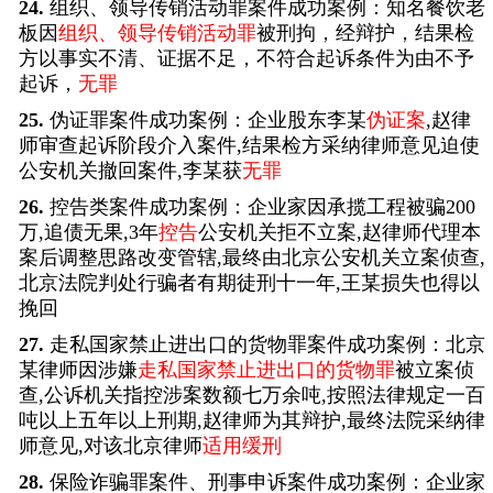
24.
组织、领导传销活动罪案件成功案例：知名餐饮老
板因
组织、领导传销活动罪
被刑拘，经辩护，结果检
方以事实不清、证据不足，不符合起诉条件为由不予
起诉，
无罪
25.
伪证罪案件成功案例：企业股东李某
伪证案
,赵律
师审查起诉阶段介入案件,结果检方采纳律师意见迫使
公安机关撤回案件,李某获
无罪
26.
控告类案件成功案例：企业家因承揽工程被骗200
万,追债无果,3年
控告
公安机关拒不立案,赵律师代理本
案后调整思路改变管辖,最终由北京公安机关立案侦查,
北京法院判处行骗者有期徒刑十一年,王某损失也得以
挽回
27.
走私国家禁止进出口的货物罪案件成功案例：北京
某律师因涉嫌
走私国家禁止进出口的货物罪
被立案侦
查,公诉机关指控涉案数额七万余吨,按照法律规定一百
吨以上五年以上刑期,赵律师为其辩护,最终法院采纳律
师意见,对该北京律师
适用缓刑
28.
保险诈骗罪案件、刑事申诉案件成功案例：企业家