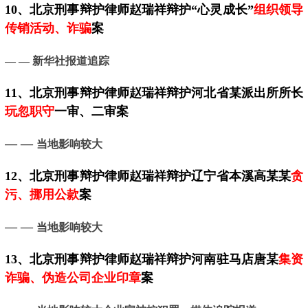
10、
北京
刑事辩护律师赵瑞祥辩护“心灵成长”
组织领导
传销活动、诈骗
案
— —
新华社报道追踪
11、
北京
刑事辩护律师赵瑞祥辩护河北省某派出所所长
玩忽职守
一审、二审案
— —
当地影响较大
12、
北京
刑事辩护律师赵瑞祥辩护辽宁省本溪高某某
贪
污、挪用公款
案
— —
当地影响较大
13、
北京
刑事辩护律师赵瑞祥辩护河南驻马店唐某
集资
诈骗、伪造公司企业印章
案