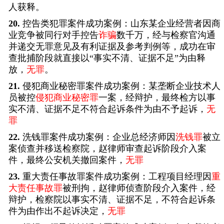
人获释。
20.
控告类犯罪案件成功案例：山东某企业经营者因商
业竞争被同行对手控告
诈骗
数千万，经与检察官沟通
并递交无罪意见及有利证据及参考判例等，成功在审
查批捕阶段就直接以“事实不清、证据不足”为由释
放，
无罪
。
21.
侵犯商业秘密罪案件成功案例：某垄断企业技术人
员被控
侵犯商业秘密罪
一案，经辩护，最终检方以事
实不清、证据不足不符合起诉条件为由不予起诉，
无
罪
22.
洗钱罪案件成功案例：企业总经济师因
洗钱罪
被立
案侦查并移送检察院，赵律师审查起诉阶段介入案
件，最终公安机关撤回案件，
无罪
23.
重大责任事故罪案件成功案例：工程项目经理因
重
大责任事故罪
被刑拘，赵律师侦查阶段介入案件，经
辩护，检察院以事实不清、证据不足，不符合起诉条
件为由作出不起诉决定，
无罪