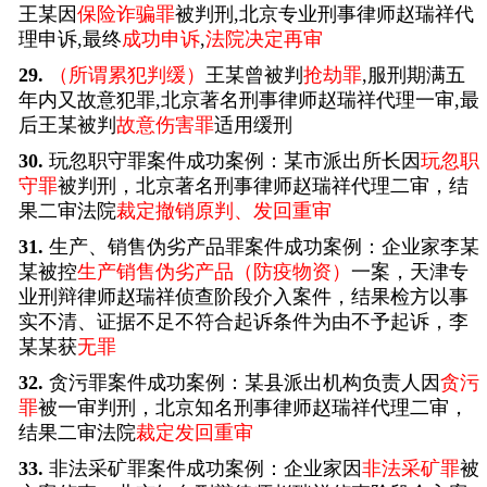
王某因
保险诈骗罪
被判刑,北京专业刑事律师赵瑞祥代
理申诉,最终
成功申诉
,
法院决定再审
29.
（所谓累犯判缓）
王某曾被判
抢劫罪
,服刑期满五
年内又故意犯罪,北京著名刑事律师赵瑞祥代理一审,最
后王某被判
故意伤害罪
适用缓刑
30.
玩忽职守罪案件成功案例：某市派出所长因
玩忽职
守罪
被判刑，北京著名刑事律师赵瑞祥代理二审，结
果二审法院
裁定撤销原判、发回重审
31.
生产、销售伪劣产品罪案件成功案例：企业家李某
某被控
生产销售伪劣产品（防疫物资）
一案，天津专
业刑辩律师赵瑞祥侦查阶段介入案件，结果检方以事
实不清、证据不足不符合起诉条件为由不予起诉，李
某某获
无罪
32.
贪污罪案件成功案例：某县派出机构负责人因
贪污
罪
被一审判刑，北京知名刑事律师赵瑞祥代理二审，
结果二审法院
裁定发回重审
33.
非法采矿罪案件成功案例：企业家因
非法采矿罪
被