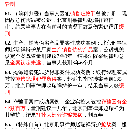
管制
61.
（前科判缓）当事人因犯
销售赃物罪
曾被判刑，现
因故意伤害罪被公诉，北京刑事律师赵瑞祥辩护一
审，结果当事人在有前科的情况下故意伤害仍适用
缓
刑
62.
生产、销售伪劣产品罪案件成功案例：北京刑事律
师赵瑞祥辩护某厂家
生产销售伪劣产品
案，公诉机关
认定全案既遂量刑建议7至8年，结果法院采纳律师意
见
全案认定未遂
，当事人获刑3年6个月
63.
掩饰隐瞒犯罪所得罪案件成功案例：银行经理家属
被控
掩饰隐瞒犯罪所得
案，起诉书指控涉案金额135
万，北京刑事律师赵瑞祥辩护一审，结果当事人获
缓
刑
64.
诈骗罪案件成功案例：企业实控人被控
诈骗国有企
业数百万
，量刑建议十几年，北京刑事律师赵瑞祥为
其辩护，结果
打掉大部分诈骗数额
，判五年
65.
（特殊自首）北京刑事律师赵瑞祥辩护
抢劫
案，嫌