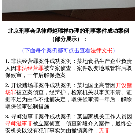
北京刑事会见律师
赵瑞祥办理的刑事案件成功案例
（部分展示）：
（下面每个案例都可点击查看
法律文书
）
1.
非法经营罪案件成功案例：某地食品生产企业负责
人因
非法经营罪
被立案侦查，案件改变地域管辖后取
保候审，一年后解保撤案
2.
开设赌场罪案件成功案例：某地国企高管因
开设赌
场罪
被立案侦查，经辩护，检察机关以事实不清、证
据不足为由作不批捕决定，取保候审满一年后，解除
取保候审强制措施
3.
寻衅滋事罪案件成功案例：某国家机关工作人员因
寻衅滋事罪
被立案侦查，侦查阶段介入案件，最终公
安机关以没有犯罪事实为由撤销案件，
无罪