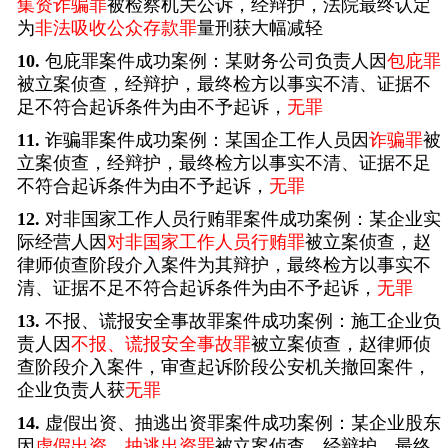
集资诈骗罪
被检察机关公诉，经辩护，法院最终认定
为
非法吸收公众存款罪
量刑获大幅减轻
10.
包庇罪案件成功案例：某财务公司负责人因
包庇罪
被立案侦查，经辩护，最终检方以事实不清、证据不
足不符合起诉条件为由不予起诉，
无罪
11.
诈骗罪案件成功案例：某国企工作人员因
诈骗罪
被
立案侦查，经辩护，最终检方以事实不清、证据不足
不符合起诉条件为由不予起诉，
无罪
12.
对非国家工作人员行贿罪案件成功案例：某企业实
际经营人因
对非国家工作人员行贿罪
被立案侦查，赵
律师侦查阶段介入案件为其辩护，最终检方以事实不
清、证据不足不符合起诉条件为由不予起诉，
无罪
13.
不报、谎报安全事故罪案件成功案例：施工企业负
责人因
不报、谎报安全事故罪
被立案侦查，赵律师侦
查阶段介入案件，审查起诉阶段公安机关撤回案件，
企业负责人获
无罪
14.
虚假出资、抽逃出资罪案件成功案例：某企业股东
因
虚假出资、抽逃出资罪
被立案侦查，经辩护，最终