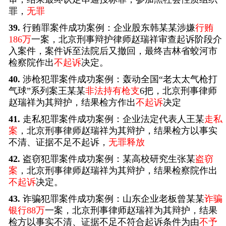
罪，
无罪
39.
行贿罪案件成功案例：企业股东韩某某涉嫌
行贿
186万
一案，北京刑事辩护律师赵瑞祥审查起诉阶段介
入案件，案件诉至法院后又撤回，最终吉林省蛟河市
检察院作出
不起诉
决定。
40.
涉枪犯罪案件成功案例：轰动全国“老太太气枪打
气球”系列案王某某
非法持有枪支
6把，北京刑事律师
赵瑞祥为其辩护，结果检方作出
不起诉
决定
41.
走私犯罪案件成功案例：企业法定代表人王某
走私
案
，北京刑事律师赵瑞祥为其辩护，结果检方以事实
不清、证据不足不起诉，
无罪释放
42.
盗窃犯罪案件成功案例：某高校研究生张某
盗窃
案
，北京刑事律师赵瑞祥为其辩护，结果检察院作出
不起诉
决定。
43.
诈骗犯罪案件成功案例：山东企业老板曾某某
诈骗
银行88万
一案，北京刑事律师赵瑞祥为其辩护，结果
检方以事实不清、证据不足不符合起诉条件为由
不予