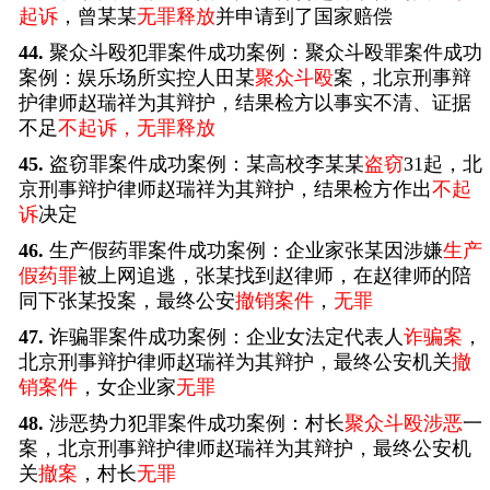
起诉
，曾某某
无罪释放
并申请到了国家赔偿
44.
聚众斗殴犯罪案件成功案例：聚众斗殴罪案件成功
案例：娱乐场所实控人田某
聚众斗殴
案，北京刑事辩
护律师赵瑞祥为其辩护，结果检方以事实不清、证据
不足
不起诉，无罪释放
45.
盗窃罪案件成功案例：某高校李某某
盗窃
31起，北
京刑事辩护律师赵瑞祥为其辩护，结果检方作出
不起
诉
决定
46.
生产假药罪案件成功案例：企业家张某因涉嫌
生产
假药罪
被上网追逃，张某找到赵律师，在赵律师的陪
同下张某投案，最终公安
撤销案件
，
无罪
47.
诈骗罪案件成功案例：企业女法定代表人
诈骗案
，
北京刑事辩护律师赵瑞祥为其辩护，最终公安机关
撤
销案件
，女企业家
无罪
48.
涉恶势力犯罪案件成功案例：村长
聚众斗殴涉恶
一
案，北京刑事辩护律师赵瑞祥为其辩护，最终公安机
关
撤案
，村长
无罪