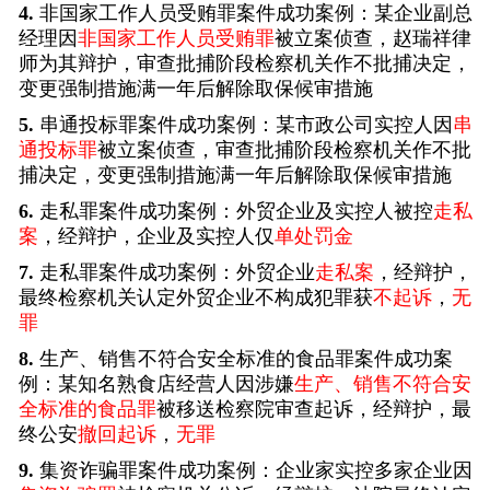
4.
非国家工作人员受贿罪案件成功案例：某企业副总
经理因
非国家工作人员受贿罪
被立案侦查，赵瑞祥律
师为其辩护，审查批捕阶段检察机关作不批捕决定，
变更强制措施满一年后解除取保候审措施
5.
串通投标罪案件成功案例：某市政公司实控人因
串
通投标罪
被立案侦查，审查批捕阶段检察机关作不批
捕决定，变更强制措施满一年后解除取保候审措施
6.
走私罪案件成功案例：外贸企业及实控人被控
走私
案
，经辩护，企业及实控人仅
单处罚金
7.
走私罪案件成功案例：外贸企业
走私案
，经辩护，
最终检察机关认定外贸企业不构成犯罪获
不起诉
，
无
罪
8.
生产、销售不符合安全标准的食品罪案件成功案
例：某知名熟食店经营人因涉嫌
生产、销售不符合安
全标准的食品罪
被移送检察院审查起诉，经辩护，最
终公安
撤回起诉
，
无罪
9.
集资诈骗罪案件成功案例：企业家实控多家企业因