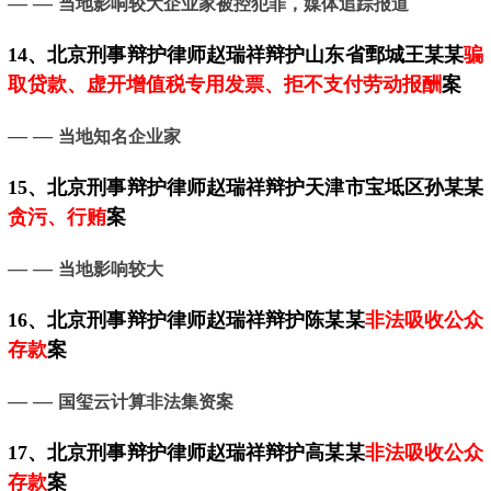
— —
当地影响较大企业家被控犯罪，媒体追踪报道
14、
北京
刑事辩护律师赵瑞祥辩护山东省鄄城王某某
骗
取贷款、虚开增值税专用发票、拒不支付劳动报酬
案
— —
当地知名企业家
15、
北京
刑事辩护律师赵瑞祥辩护天津市宝坻区孙某某
贪污、行贿
案
— —
当地影响较大
16、
北京
刑事辩护律师赵瑞祥辩护陈某某
非法吸收公众
存款
案
— —
国玺云计算非法集资案
17、
北京
刑事辩护律师赵瑞祥辩护高某某
非法吸收公众
存款
案