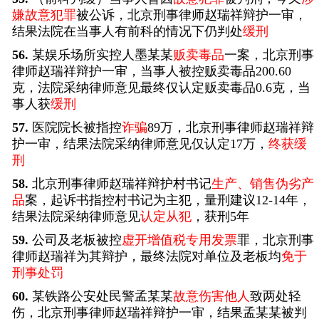
嫌故意犯罪
被公诉，北京刑事律师赵瑞祥辩护一审，
结果法院在当事人有前科的情况下仍判处
缓刑
56.
某娱乐场所实控人墨某某
贩卖毒品
一案，北京刑事
律师赵瑞祥辩护一审，当事人被控贩卖毒品200.60
克，法院采纳律师意见最终仅认定贩卖毒品0.6克，当
事人获
缓刑
57.
医院院长被指控
诈骗
89万，北京刑事律师赵瑞祥辩
护一审，结果法院采纳律师意见仅认定17万，
终获缓
刑
58.
北京刑事律师赵瑞祥辩护村书记
生产、销售伪劣产
品
案，起诉书指控村书记为主犯，量刑建议12-14年，
结果法院采纳律师意见
认定从犯
，获刑5年
59.
公司及老板被控
虚开增值税专用发票
罪，北京刑事
律师赵瑞祥为其辩护，最终法院对单位及老板均
免于
刑事处罚
60.
某铁路公安处民警孟某某
故意伤害他人
致两处轻
伤，北京刑事律师赵瑞祥辩护一审，结果孟某某被判