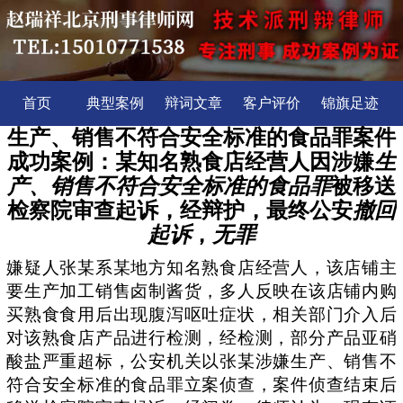
首页
典型案例
辩词文章
客户评价
锦旗足迹
生产、销售不符合安全标准的食品罪案件
成功案例：某知名熟食店经营人因涉嫌
生
产、销售不符合安全标准的食品罪
被移送
检察院审查起诉，经辩护，最终公安
撤回
起诉
，
无罪
嫌疑人张某系某地方知名熟食店经营人，该店铺主
要生产加工销售卤制酱货，多人反映在该店铺内购
买熟食食用后出现腹泻呕吐症状，相关部门介入后
对该熟食店产品进行检测，经检测，部分产品亚硝
酸盐严重超标，公安机关以张某涉嫌生产、销售不
符合安全标准的食品罪立案侦查，案件侦查结束后