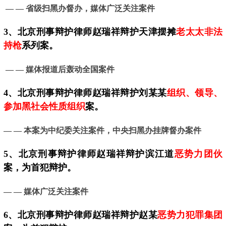
— — 省级扫黑办督办，媒体广泛关注案件
3、
北京
刑事辩护律师赵瑞祥辩护天津摆摊
老太太非法
持枪
系列案。
— —
媒体报道后轰动全国案件
4、
北京
刑事辩护律师赵瑞祥辩护刘某某
组织、领导、
参加黑社会性质组织
案。
— —
本案为中纪委关注案件，中央扫黑办挂牌督办案件
5、
北京
刑事辩护律师赵瑞祥辩护滨江道
恶势力团伙
案，为首犯辩护。
— —
媒体广泛关注案件
6、北京刑事辩护律师赵瑞祥辩护赵某
恶势力犯罪集团