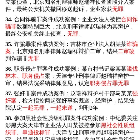
立案侦查，北京知名刑辩律师赵瑞祥侦查阶段介入案
件，最终公安机关撤回移送起诉，企业家获
无罪
34.
合同诈骗罪案件成功案例：企业女法人被控
合同诈
骗罪
数额特别巨大，北京刑事律师赵瑞祥为其辩护，
最终公安机关终止侦查，
无罪
。
35.
诈骗罪案件成功案例：吉林市企业法人胡某某
诈骗
案
，北京知名刑事律师赵瑞祥辩护二审，结果
二审改
判诈骗罪
无罪
36.
职务侵占罪案件成功案例：某市村书记梁某某
滥伐
林木、职务侵占
案，天津专业刑事律师赵瑞祥辩护一
审，结果法院采纳律师意见，认定
职务侵占罪无罪
37.
强奸罪案件成功案例：赵瑞祥辩护村干部马某某
强
奸案
，检方指控两起强奸事实既遂，经辩护，结果法
院认定
一起无罪，一起未遂
，判刑2年
38.
参加黑社会性质组织罪案件成功案例：中纪委关注
涉黑大案天津市企业法人田某被控参加
黑社会性质组
织罪、串通投标罪
，天津专业刑事律师赵瑞祥辩护一
审，结果最终认定串通投标罪，参加黑社会性质组织