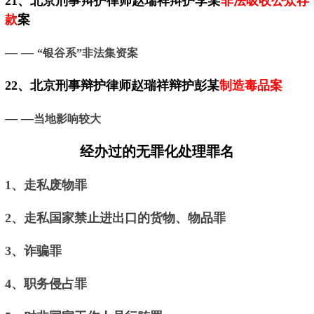
21、
北京
刑事辩护律师赵瑞祥辩护李某
非法吸收公众存
款
案
— —
“银谷系”非法集资案
22、
北京
刑事辩护律师赵瑞祥辩护彭某
制造毒品案
— —
当地影响较大
经办过的无罪化处理罪名
1、走私废物罪
2、走私国家禁止进出口的货物、物品罪
3、诈骗罪
4、职务侵占罪