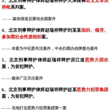
3、
北京
刑事辩护律师赵瑞祥辩护天津摆摊
老太太非法
持枪
系列案。
— —
媒体报道后轰动全国案件
4、
北京
刑事辩护律师赵瑞祥辩护刘某某
组织、领导、
参加黑社会性质组织
案。
— —
本案为中纪委关注案件，中央扫黑办挂牌督办案件
5、
北京
刑事辩护律师赵瑞祥辩护滨江道
恶势力团伙
案，为首犯辩护。
— —
媒体广泛关注案件
6、北京刑事辩护律师赵瑞祥辩护赵某
恶势力犯罪集团
案，为首犯辩护。
— — 当地
打击恶势力犯罪集团第一案