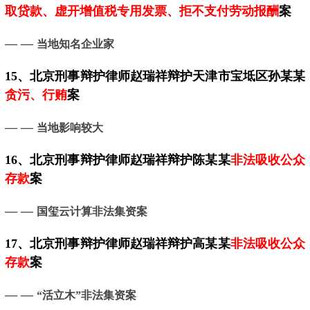
取贷款、虚开增值税专用发票、拒不支付劳动报酬
案
— —
当地知名企业家
15、
北京
刑事辩护律师赵瑞祥辩护天津市宝坻区孙某某
贪污、行贿
案
— —
当地影响较大
16、
北京
刑事辩护律师赵瑞祥辩护陈某某
非法吸收公众
存款
案
— —
国玺云计算非法集资案
17、
北京
刑事辩护律师赵瑞祥辩护高某某
非法吸收公众
存款
案
— —
“活立木”非法集资案