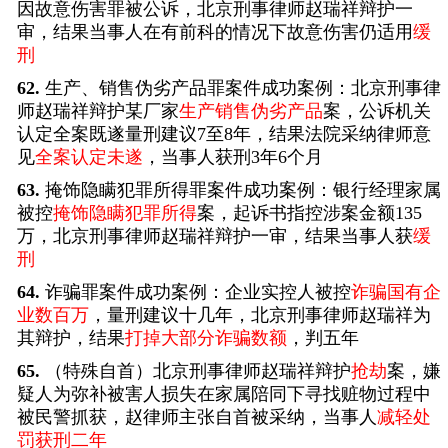
因故意伤害罪被公诉，北京刑事律师赵瑞祥辩护一
审，结果当事人在有前科的情况下故意伤害仍适用
缓
刑
62.
生产、销售伪劣产品罪案件成功案例：北京刑事律
师赵瑞祥辩护某厂家
生产销售伪劣产品
案，公诉机关
认定全案既遂量刑建议7至8年，结果法院采纳律师意
见
全案认定未遂
，当事人获刑3年6个月
63.
掩饰隐瞒犯罪所得罪案件成功案例：银行经理家属
被控
掩饰隐瞒犯罪所得
案，起诉书指控涉案金额135
万，北京刑事律师赵瑞祥辩护一审，结果当事人获
缓
刑
64.
诈骗罪案件成功案例：企业实控人被控
诈骗国有企
业数百万
，量刑建议十几年，北京刑事律师赵瑞祥为
其辩护，结果
打掉大部分诈骗数额
，判五年
65.
（特殊自首）北京刑事律师赵瑞祥辩护
抢劫
案，嫌
疑人为弥补被害人损失在家属陪同下寻找赃物过程中
被民警抓获，赵律师主张自首被采纳，当事人
减轻处
罚获刑二年