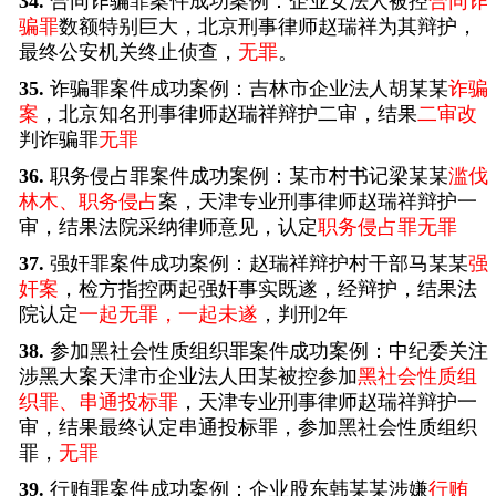
34.
合同诈骗罪案件成功案例：企业女法人被控
合同诈
骗罪
数额特别巨大，北京刑事律师赵瑞祥为其辩护，
最终公安机关终止侦查，
无罪
。
35.
诈骗罪案件成功案例：吉林市企业法人胡某某
诈骗
案
，北京知名刑事律师赵瑞祥辩护二审，结果
二审改
判诈骗罪
无罪
36.
职务侵占罪案件成功案例：某市村书记梁某某
滥伐
林木、职务侵占
案，天津专业刑事律师赵瑞祥辩护一
审，结果法院采纳律师意见，认定
职务侵占罪无罪
37.
强奸罪案件成功案例：赵瑞祥辩护村干部马某某
强
奸案
，检方指控两起强奸事实既遂，经辩护，结果法
院认定
一起无罪，一起未遂
，判刑2年
38.
参加黑社会性质组织罪案件成功案例：中纪委关注
涉黑大案天津市企业法人田某被控参加
黑社会性质组
织罪、串通投标罪
，天津专业刑事律师赵瑞祥辩护一
审，结果最终认定串通投标罪，参加黑社会性质组织
罪，
无罪
39.
行贿罪案件成功案例：企业股东韩某某涉嫌
行贿