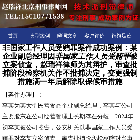
首页
典型案例
辩词文章
客户评价
锦旗足迹
非国家工作人员受贿罪案件成功案例：某
企业副总经理因
非国家工作人员受贿罪
被
立案侦查，赵瑞祥律师为其辩护，审查批
捕阶段检察机关作不批捕决定，变更强制
措施满一年后解除取保候审措施
【案件办理】：
李某为某大型民营食品企业副总经理，李某与公司
主要股东在公司经营管理上长期存在分歧，2024年
初李某被公司控告，公安机关以非国家工作人员受
贿罪对李某立案侦查。审查批捕阶段检察院对当事