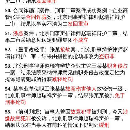
护二审，结果
发回重审
50.
合同诈骗罪案件、刑事二审案件成功案例：企业高
管张某某
合同诈骗
案，北京刑事辩护律师赵瑞祥辩护
二审，结果以事实不清为由
发回重审
51.
涉恶
案件，北京刑事辩护律师赵瑞祥辩护二审，结
果二审采纳意见认定犯罪集团
不成立
52.
（重罪改轻罪）张某
抢劫
案，北京刑事辩护律师赵
瑞祥辩护一审，结果由指控的抢劫罪改为
盗窃罪
53.
北京刑事律师赵瑞祥辩护企业主管王某某
职务侵占
一案，结果法院采纳律师意见由职务侵占改变定性为
掩饰隐瞒犯罪所得获
减轻处罚
54.
某事业单位职工张某某
故意伤害他人
致轻伤一级，
北京刑事律师赵瑞祥辩护一审，结果张某某被判
免于
刑事处罚
55.
（前科判缓）当事人曾因
故意犯罪
被判刑，今又
涉
嫌故意犯罪
被公诉，北京刑事律师赵瑞祥辩护一审，
结果法院在当事人有前科的情况下仍判处
缓刑