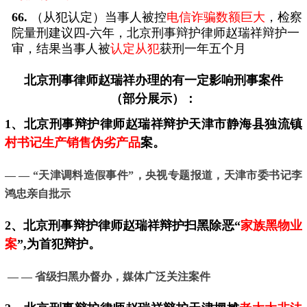
66.
（从犯认定）当事人被控
电信诈骗数额巨大
，检察
院量刑建议四-六年，北京刑事辩护律师赵瑞祥辩护一
审，结果当事人被
认定从犯
获刑一年五个月
北京刑事律师
赵瑞祥办理的有一定影响刑事案件
（部分展示）：
1、北京刑事辩护律师赵瑞祥辩护天津市静海县独流镇
村书记生产销售伪劣产品
案。
— — “天津调料造假事件”，
央视专题报道，天津市委书记李
鸿忠亲自批示
2、
北京
刑事辩护律师赵瑞祥辩护扫黑除恶“
家族黑物业
案
”,为首犯辩护。
— — 省级扫黑办督办，媒体广泛关注案件