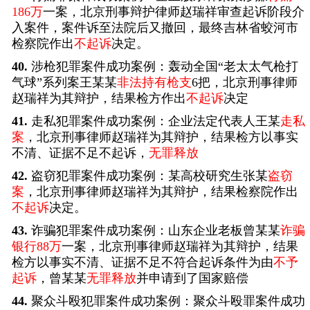
186万
一案，北京刑事辩护律师赵瑞祥审查起诉阶段介
入案件，案件诉至法院后又撤回，最终吉林省蛟河市
检察院作出
不起诉
决定。
40.
涉枪犯罪案件成功案例：轰动全国“老太太气枪打
气球”系列案王某某
非法持有枪支
6把，北京刑事律师
赵瑞祥为其辩护，结果检方作出
不起诉
决定
41.
走私犯罪案件成功案例：企业法定代表人王某
走私
案
，北京刑事律师赵瑞祥为其辩护，结果检方以事实
不清、证据不足不起诉，
无罪释放
42.
盗窃犯罪案件成功案例：某高校研究生张某
盗窃
案
，北京刑事律师赵瑞祥为其辩护，结果检察院作出
不起诉
决定。
43.
诈骗犯罪案件成功案例：山东企业老板曾某某
诈骗
银行88万
一案，北京刑事律师赵瑞祥为其辩护，结果
检方以事实不清、证据不足不符合起诉条件为由
不予
起诉
，曾某某
无罪释放
并申请到了国家赔偿
44.
聚众斗殴犯罪案件成功案例：聚众斗殴罪案件成功