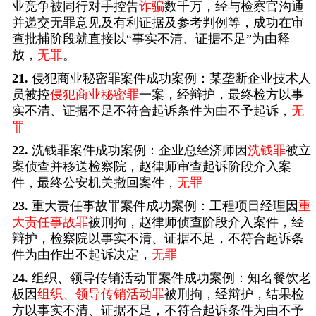
业竞争被同行对手控告
诈骗
数千万，经与检察官沟通
并递交无罪意见及有利证据及参考判例等，成功在审
查批捕阶段就直接以“事实不清、证据不足”为由释
放，
无罪
。
21.
侵犯商业秘密罪案件成功案例：某垄断企业技术人
员被控
侵犯商业秘密罪
一案，经辩护，最终检方以事
实不清、证据不足不符合起诉条件为由不予起诉，
无
罪
22.
洗钱罪案件成功案例：企业总经济师因
洗钱罪
被立
案侦查并移送检察院，赵律师审查起诉阶段介入案
件，最终公安机关撤回案件，
无罪
23.
重大责任事故罪案件成功案例：工程项目经理因
重
大责任事故罪
被刑拘，赵律师侦查阶段介入案件，经
辩护，检察院以事实不清、证据不足，不符合起诉条
件为由作出不起诉决定，
无罪
24.
组织、领导传销活动罪案件成功案例：知名餐饮老
板因
组织、领导传销活动罪
被刑拘，经辩护，结果检
方以事实不清、证据不足，不符合起诉条件为由不予