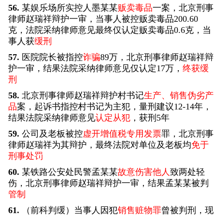
56.
某娱乐场所实控人墨某某
贩卖毒品
一案，北京刑事
律师赵瑞祥辩护一审，当事人被控贩卖毒品200.60
克，法院采纳律师意见最终仅认定贩卖毒品0.6克，当
事人获
缓刑
57.
医院院长被指控
诈骗
89万，北京刑事律师赵瑞祥辩
护一审，结果法院采纳律师意见仅认定17万，
终获缓
刑
58.
北京刑事律师赵瑞祥辩护村书记
生产、销售伪劣产
品
案，起诉书指控村书记为主犯，量刑建议12-14年，
结果法院采纳律师意见
认定从犯
，获刑5年
59.
公司及老板被控
虚开增值税专用发票
罪，北京刑事
律师赵瑞祥为其辩护，最终法院对单位及老板均
免于
刑事处罚
60.
某铁路公安处民警孟某某
故意伤害他人
致两处轻
伤，北京刑事律师赵瑞祥辩护一审，结果孟某某被判
管制
61.
（前科判缓）当事人因犯
销售赃物罪
曾被判刑，现