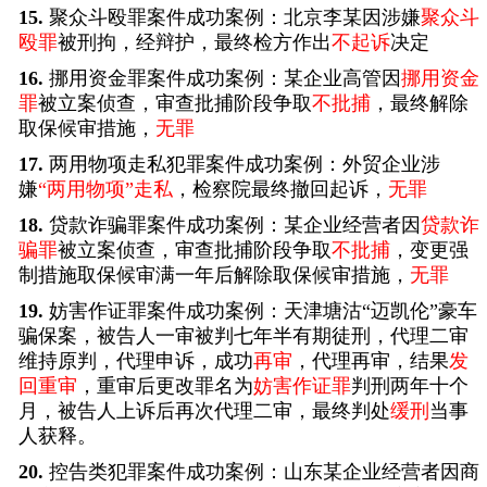
15.
聚众斗殴罪案件成功案例：北京李某因涉嫌
聚众斗
殴罪
被刑拘，经辩护，最终检方作出
不起诉
决定
16.
挪用资金罪案件成功案例：某企业高管因
挪用资金
罪
被立案侦查，审查批捕阶段争取
不批捕
，最终解除
取保候审措施，
无罪
17.
两用物项走私犯罪案件成功案例：外贸企业涉
嫌
“两用物项”走私
，检察院最终撤回起诉，
无罪
18.
贷款诈骗罪案件成功案例：某企业经营者因
贷款诈
骗罪
被立案侦查，审查批捕阶段争取
不批捕
，变更强
制措施取保候审满一年后解除取保候审措施，
无罪
19.
妨害作证罪案件成功案例：天津塘沽“迈凯伦”豪车
骗保案，被告人一审被判七年半有期徒刑，代理二审
维持原判，代理申诉，成功
再审
，代理再审，结果
发
回重审
，重审后更改罪名为
妨害作证罪
判刑两年十个
月，被告人上诉后再次代理二审，最终判处
缓刑
当事
人获释。
20.
控告类犯罪案件成功案例：山东某企业经营者因商