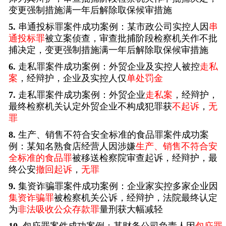
变更强制措施满一年后解除取保候审措施
5.
串通投标罪案件成功案例：某市政公司实控人因
串
通投标罪
被立案侦查，审查批捕阶段检察机关作不批
捕决定，变更强制措施满一年后解除取保候审措施
6.
走私罪案件成功案例：外贸企业及实控人被控
走私
案
，经辩护，企业及实控人仅
单处罚金
7.
走私罪案件成功案例：外贸企业
走私案
，经辩护，
最终检察机关认定外贸企业不构成犯罪获
不起诉
，
无
罪
8.
生产、销售不符合安全标准的食品罪案件成功案
例：某知名熟食店经营人因涉嫌
生产、销售不符合安
全标准的食品罪
被移送检察院审查起诉，经辩护，最
终公安
撤回起诉
，
无罪
9.
集资诈骗罪案件成功案例：企业家实控多家企业因
集资诈骗罪
被检察机关公诉，经辩护，法院最终认定
为
非法吸收公众存款罪
量刑获大幅减轻