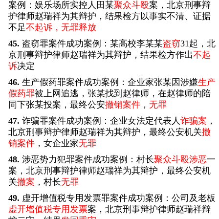
案例：娱乐场所实控人田某
聚众斗殴
案，北京刑事辩
护律师赵瑞祥为其辩护，结果检方以事实不清、证据
不足
不起诉，无罪释放
45.
盗窃罪案件成功案例：某高校李某某
盗窃
31起，北
京刑事辩护律师赵瑞祥为其辩护，结果检方作出
不起
诉
决定
46.
生产假药罪案件成功案例：企业家张某因涉嫌
生产
假药罪
被上网追逃，张某找到赵律师，在赵律师的陪
同下张某投案，最终公安
撤销案件
，
无罪
47.
诈骗罪案件成功案例：企业女法定代表人
诈骗案
，
北京刑事辩护律师赵瑞祥为其辩护，最终公安机关
撤
销案件
，女企业家
无罪
48.
涉恶势力犯罪案件成功案例：村长
聚众斗殴涉恶
一
案，北京刑事辩护律师赵瑞祥为其辩护，最终公安机
关
撤案
，村长
无罪
49.
虚开增值税专用发票罪案件成功案例：公司及老板
虚开增值税专用发票
案，北京刑事辩护律师赵瑞祥辩