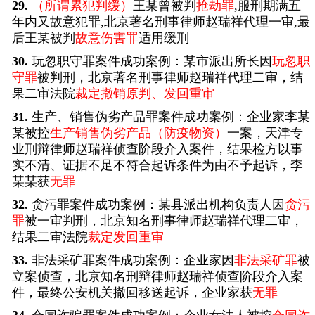
29.
（所谓累犯判缓）
王某曾被判
抢劫罪
,服刑期满五
年内又故意犯罪,北京著名刑事律师赵瑞祥代理一审,最
后王某被判
故意伤害罪
适用缓刑
30.
玩忽职守罪案件成功案例：某市派出所长因
玩忽职
守罪
被判刑，北京著名刑事律师赵瑞祥代理二审，结
果二审法院
裁定撤销原判、发回重审
31.
生产、销售伪劣产品罪案件成功案例：企业家李某
某被控
生产销售伪劣产品（防疫物资）
一案，天津专
业刑辩律师赵瑞祥侦查阶段介入案件，结果检方以事
实不清、证据不足不符合起诉条件为由不予起诉，李
某某获
无罪
32.
贪污罪案件成功案例：某县派出机构负责人因
贪污
罪
被一审判刑，北京知名刑事律师赵瑞祥代理二审，
结果二审法院
裁定发回重审
33.
非法采矿罪案件成功案例：企业家因
非法采矿罪
被
立案侦查，北京知名刑辩律师赵瑞祥侦查阶段介入案
件，最终公安机关撤回移送起诉，企业家获
无罪