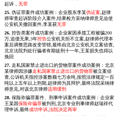
起诉，
无罪
25.
伪证罪案件成功案例：企业股东李某
伪证案
,赵律
师审查起诉阶段介入案件,结果检方采纳律师意见迫使
公安机关撤回案件,李某获
无罪
26.
控告类案件成功案例：企业家因承揽工程被骗200
万,追债无果,3年
控告
公安机关拒不立案,赵律师代理本
案后调整思路改变管辖,最终由北京公安机关立案侦查,
北京法院判处行骗者有期徒刑十一年,王某损失也得以
挽回
27.
走私国家禁止进出口的货物罪案件成功案例：北京
某律师因涉嫌
走私国家禁止进出口的货物罪
被立案侦
查,公诉机关指控涉案数额七万余吨,按照法律规定一百
吨以上五年以上刑期,赵律师为其辩护,最终法院采纳律
师意见,对该北京律师
适用缓刑
28.
保险诈骗罪案件、刑事申诉案件成功案例：企业家
王某因
保险诈骗罪
被判刑,北京专业刑事律师赵瑞祥代
理申诉,最终
成功申诉
,
法院决定再审