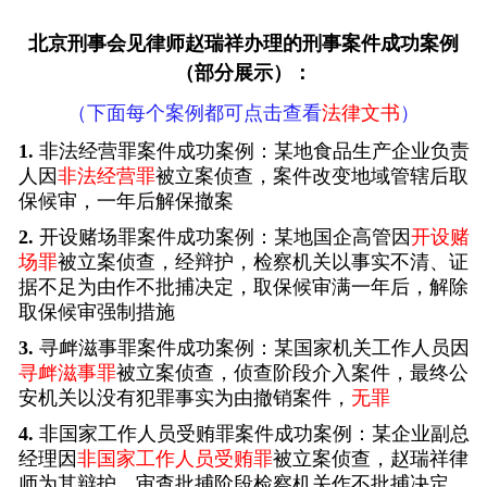
北京刑事会见律师
赵瑞祥办理的刑事案件成功案例
（部分展示）：
（下面每个案例都可点击查看
法律文书
）
1.
非法经营罪案件成功案例：某地食品生产企业负责
人因
非法经营罪
被立案侦查，案件改变地域管辖后取
保候审，一年后解保撤案
2.
开设赌场罪案件成功案例：某地国企高管因
开设赌
场罪
被立案侦查，经辩护，检察机关以事实不清、证
据不足为由作不批捕决定，取保候审满一年后，解除
取保候审强制措施
3.
寻衅滋事罪案件成功案例：某国家机关工作人员因
寻衅滋事罪
被立案侦查，侦查阶段介入案件，最终公
安机关以没有犯罪事实为由撤销案件，
无罪
4.
非国家工作人员受贿罪案件成功案例：某企业副总
经理因
非国家工作人员受贿罪
被立案侦查，赵瑞祥律
师为其辩护，审查批捕阶段检察机关作不批捕决定，