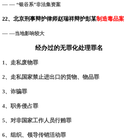
— —
“银谷系”非法集资案
22、
北京
刑事辩护律师赵瑞祥辩护彭某
制造毒品案
— —
当地影响较大
经办过的无罪化处理罪名
1、走私废物罪
2、走私国家禁止进出口的货物、物品罪
3、诈骗罪
4、职务侵占罪
5、对非国家工作人员行贿罪
6、组织、领导传销活动罪