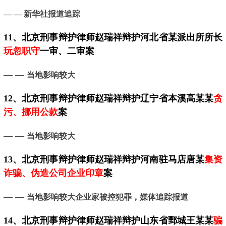
— —
新华社报道追踪
11、
北京
刑事辩护律师赵瑞祥辩护河北省某派出所所长
玩忽职守
一审、二审案
— —
当地影响较大
12、
北京
刑事辩护律师赵瑞祥辩护辽宁省本溪高某某
贪
污、挪用公款
案
— —
当地影响较大
13、
北京
刑事辩护律师赵瑞祥辩护河南驻马店唐某
集资
诈骗、伪造公司企业印章
案
— —
当地影响较大企业家被控犯罪，媒体追踪报道
14、
北京
刑事辩护律师赵瑞祥辩护山东省鄄城王某某
骗