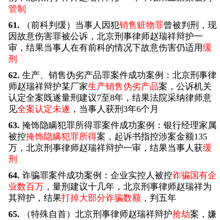
管制
61.
（前科判缓）当事人因犯
销售赃物罪
曾被判刑，现
因故意伤害罪被公诉，北京刑事律师赵瑞祥辩护一
审，结果当事人在有前科的情况下故意伤害仍适用
缓
刑
62.
生产、销售伪劣产品罪案件成功案例：北京刑事律
师赵瑞祥辩护某厂家
生产销售伪劣产品
案，公诉机关
认定全案既遂量刑建议7至8年，结果法院采纳律师意
见
全案认定未遂
，当事人获刑3年6个月
63.
掩饰隐瞒犯罪所得罪案件成功案例：银行经理家属
被控
掩饰隐瞒犯罪所得
案，起诉书指控涉案金额135
万，北京刑事律师赵瑞祥辩护一审，结果当事人获
缓
刑
64.
诈骗罪案件成功案例：企业实控人被控
诈骗国有企
业数百万
，量刑建议十几年，北京刑事律师赵瑞祥为
其辩护，结果
打掉大部分诈骗数额
，判五年
65.
（特殊自首）北京刑事律师赵瑞祥辩护
抢劫
案，嫌