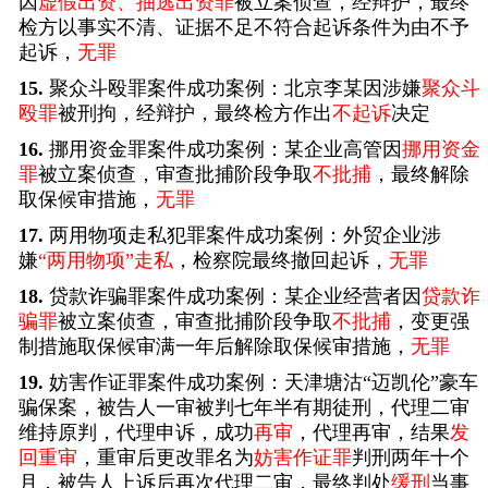
因
虚假出资、抽逃出资罪
被立案侦查，经辩护，最终
检方以事实不清、证据不足不符合起诉条件为由不予
起诉，
无罪
15.
聚众斗殴罪案件成功案例：北京李某因涉嫌
聚众斗
殴罪
被刑拘，经辩护，最终检方作出
不起诉
决定
16.
挪用资金罪案件成功案例：某企业高管因
挪用资金
罪
被立案侦查，审查批捕阶段争取
不批捕
，最终解除
取保候审措施，
无罪
17.
两用物项走私犯罪案件成功案例：外贸企业涉
嫌
“两用物项”走私
，检察院最终撤回起诉，
无罪
18.
贷款诈骗罪案件成功案例：某企业经营者因
贷款诈
骗罪
被立案侦查，审查批捕阶段争取
不批捕
，变更强
制措施取保候审满一年后解除取保候审措施，
无罪
19.
妨害作证罪案件成功案例：天津塘沽“迈凯伦”豪车
骗保案，被告人一审被判七年半有期徒刑，代理二审
维持原判，代理申诉，成功
再审
，代理再审，结果
发
回重审
，重审后更改罪名为
妨害作证罪
判刑两年十个
月，被告人上诉后再次代理二审，最终判处
缓刑
当事