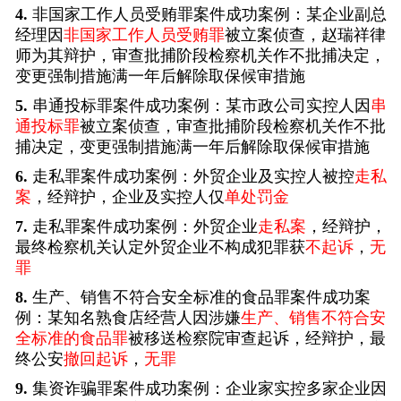
4.
非国家工作人员受贿罪案件成功案例：某企业副总
经理因
非国家工作人员受贿罪
被立案侦查，赵瑞祥律
师为其辩护，审查批捕阶段检察机关作不批捕决定，
变更强制措施满一年后解除取保候审措施
5.
串通投标罪案件成功案例：某市政公司实控人因
串
通投标罪
被立案侦查，审查批捕阶段检察机关作不批
捕决定，变更强制措施满一年后解除取保候审措施
6.
走私罪案件成功案例：外贸企业及实控人被控
走私
案
，经辩护，企业及实控人仅
单处罚金
7.
走私罪案件成功案例：外贸企业
走私案
，经辩护，
最终检察机关认定外贸企业不构成犯罪获
不起诉
，
无
罪
8.
生产、销售不符合安全标准的食品罪案件成功案
例：某知名熟食店经营人因涉嫌
生产、销售不符合安
全标准的食品罪
被移送检察院审查起诉，经辩护，最
终公安
撤回起诉
，
无罪
9.
集资诈骗罪案件成功案例：企业家实控多家企业因