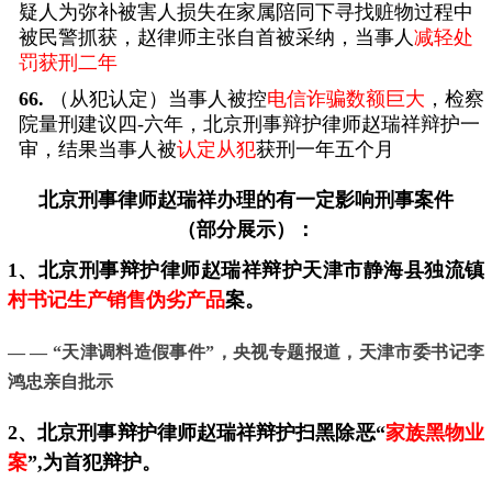
疑人为弥补被害人损失在家属陪同下寻找赃物过程中
被民警抓获，赵律师主张自首被采纳，当事人
减轻处
罚获刑二年
66.
（从犯认定）当事人被控
电信诈骗数额巨大
，检察
院量刑建议四-六年，北京刑事辩护律师赵瑞祥辩护一
审，结果当事人被
认定从犯
获刑一年五个月
北京刑事律师
赵瑞祥办理的有一定影响刑事案件
（部分展示）：
1、北京刑事辩护律师赵瑞祥辩护天津市静海县独流镇
村书记生产销售伪劣产品
案。
— — “天津调料造假事件”，
央视专题报道，天津市委书记李
鸿忠亲自批示
2、
北京
刑事辩护律师赵瑞祥辩护扫黑除恶“
家族黑物业
案
”,为首犯辩护。