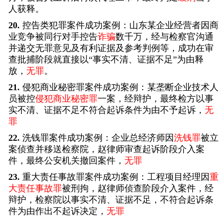
人获释。
20.
控告类犯罪案件成功案例：山东某企业经营者因商
业竞争被同行对手控告
诈骗
数千万，经与检察官沟通
并递交无罪意见及有利证据及参考判例等，成功在审
查批捕阶段就直接以“事实不清、证据不足”为由释
放，
无罪
。
21.
侵犯商业秘密罪案件成功案例：某垄断企业技术人
员被控
侵犯商业秘密罪
一案，经辩护，最终检方以事
实不清、证据不足不符合起诉条件为由不予起诉，
无
罪
22.
洗钱罪案件成功案例：企业总经济师因
洗钱罪
被立
案侦查并移送检察院，赵律师审查起诉阶段介入案
件，最终公安机关撤回案件，
无罪
23.
重大责任事故罪案件成功案例：工程项目经理因
重
大责任事故罪
被刑拘，赵律师侦查阶段介入案件，经
辩护，检察院以事实不清、证据不足，不符合起诉条
件为由作出不起诉决定，
无罪