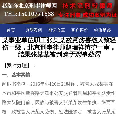
首页
典型案例
辩词文章
客户评价
锦旗足迹
某事业单位职工张某某
故意伤害他人
致轻
伤一级，北京刑事律师赵瑞祥辩护一审，
结果张某某被判
免于刑事处罚
【案件办理】：
一、基本案情
起诉书指控，
2016年4月26日21时许，被告人张某某在
本市和平区新兴路天津市公安交通管理局和平支队贵州
路大队院门前，因故与被害人张某某发生争执，继而互
殴，致被害人张某某受伤。经法医鉴定，被害人张某某