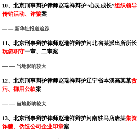
10、
北京
刑事辩护律师赵瑞祥辩护“心灵成长”
组织领导
传销活动、诈骗
案
— —
新华社报道追踪
11、
北京
刑事辩护律师赵瑞祥辩护河北省某派出所所长
玩忽职守
一审、二审案
— —
当地影响较大
12、
北京
刑事辩护律师赵瑞祥辩护辽宁省本溪高某某
贪
污、挪用公款
案
— —
当地影响较大
13、
北京
刑事辩护律师赵瑞祥辩护河南驻马店唐某
集资
诈骗、伪造公司企业印章
案