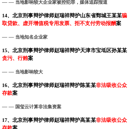
— —
当地影响较大企业家被控犯罪，媒体追踪报道
14、
北京
刑事辩护律师赵瑞祥辩护山东省鄄城王某某
骗
取贷款、虚开增值税专用发票、拒不支付劳动报酬
案
— —
当地知名企业家
15、
北京
刑事辩护律师赵瑞祥辩护天津市宝坻区孙某某
贪污、行贿
案
— —
当地影响较大
16、
北京
刑事辩护律师赵瑞祥辩护陈某某
非法吸收公众
存款
案
— —
国玺云计算非法集资案
17、
北京
刑事辩护律师赵瑞祥辩护高某某
非法吸收公众
存款
案