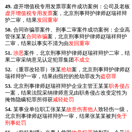
49.
虚开增值税专用发票罪案件成功案例：公司及老板
虚开增值税专用发票
案，北京刑事辩护律师赵瑞祥辩
护二审，结果
发回重审
50.
合同诈骗罪案件、刑事二审案件成功案例：企业高
管张某某
合同诈骗
案，北京刑事辩护律师赵瑞祥辩护
二审，结果以事实不清为由
发回重审
51.
涉恶
案件，北京刑事辩护律师赵瑞祥辩护二审，结
果二审采纳意见认定犯罪集团
不成立
52.
（重罪改轻罪）张某
抢劫
案，北京刑事辩护律师赵
瑞祥辩护一审，结果由指控的抢劫罪改为
盗窃罪
53.
北京刑事律师赵瑞祥辩护企业主管王某某
职务侵占
一案，结果法院采纳律师意见由职务侵占改变定性为
掩饰隐瞒犯罪所得获
减轻处罚
54.
某事业单位职工张某某
故意伤害他人
致轻伤一级，
北京刑事律师赵瑞祥辩护一审，结果张某某被判
免于
刑事处罚