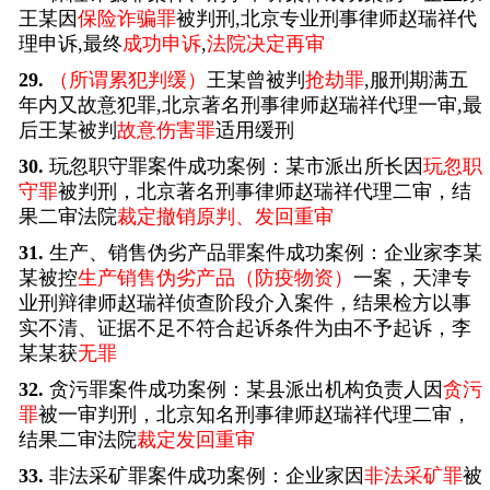
王某因
保险诈骗罪
被判刑,北京专业刑事律师赵瑞祥代
理申诉,最终
成功申诉
,
法院决定再审
29.
（所谓累犯判缓）
王某曾被判
抢劫罪
,服刑期满五
年内又故意犯罪,北京著名刑事律师赵瑞祥代理一审,最
后王某被判
故意伤害罪
适用缓刑
30.
玩忽职守罪案件成功案例：某市派出所长因
玩忽职
守罪
被判刑，北京著名刑事律师赵瑞祥代理二审，结
果二审法院
裁定撤销原判、发回重审
31.
生产、销售伪劣产品罪案件成功案例：企业家李某
某被控
生产销售伪劣产品（防疫物资）
一案，天津专
业刑辩律师赵瑞祥侦查阶段介入案件，结果检方以事
实不清、证据不足不符合起诉条件为由不予起诉，李
某某获
无罪
32.
贪污罪案件成功案例：某县派出机构负责人因
贪污
罪
被一审判刑，北京知名刑事律师赵瑞祥代理二审，
结果二审法院
裁定发回重审
33.
非法采矿罪案件成功案例：企业家因
非法采矿罪
被