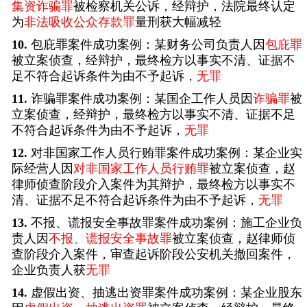
集资诈骗罪
被检察机关公诉，经辩护，法院最终认定
为
非法吸收公众存款罪
量刑获大幅减轻
10.
包庇罪案件成功案例：某财务公司负责人因
包庇罪
被立案侦查，经辩护，最终检方以事实不清、证据不
足不符合起诉条件为由不予起诉，
无罪
11.
诈骗罪案件成功案例：某国企工作人员因
诈骗罪
被
立案侦查，经辩护，最终检方以事实不清、证据不足
不符合起诉条件为由不予起诉，
无罪
12.
对非国家工作人员行贿罪案件成功案例：某企业实
际经营人因
对非国家工作人员行贿罪
被立案侦查，赵
律师侦查阶段介入案件为其辩护，最终检方以事实不
清、证据不足不符合起诉条件为由不予起诉，
无罪
13.
不报、谎报安全事故罪案件成功案例：施工企业负
责人因
不报、谎报安全事故罪
被立案侦查，赵律师侦
查阶段介入案件，审查起诉阶段公安机关撤回案件，
企业负责人获
无罪
14.
虚假出资、抽逃出资罪案件成功案例：某企业股东