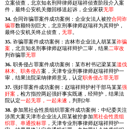
立案侦查，北京知名刑辩律师赵瑞祥侦查阶段介入案
件，最终公安机关撤回移送起诉，企业家获
无罪
34.
合同诈骗罪案件成功案例：企业女法人被控
合同诈
骗罪
数额特别巨大，北京刑事律师赵瑞祥为其辩护，
最终公安机关终止侦查，
无罪
。
35.
诈骗罪案件成功案例：吉林市企业法人胡某某
诈骗
案
，北京知名刑事律师赵瑞祥辩护二审，结果
二审改
判诈骗罪
无罪
36.
职务侵占罪案件成功案例：某市村书记梁某某
滥伐
林木、职务侵占
案，天津专业刑事律师赵瑞祥辩护一
审，结果法院采纳律师意见，认定
职务侵占罪无罪
37.
强奸罪案件成功案例：赵瑞祥辩护村干部马某某
强
奸案
，检方指控两起强奸事实既遂，经辩护，结果法
院认定
一起无罪，一起未遂
，判刑2年
38.
参加黑社会性质组织罪案件成功案例：中纪委关注
涉黑大案天津市企业法人田某被控参加
黑社会性质组
织罪、串通投标罪
，天津专业刑事律师赵瑞祥辩护一