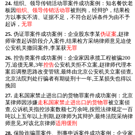
24.
组织、领导传销活动罪案件成功案例：知名餐饮老
板因
组织、领导传销活动罪
被刑拘，经辩护，结果检
方以事实不清、证据不足，不符合起诉条件为由不予
起诉，
无罪
25.
伪证罪案件成功案例：企业股东李某
伪证案
,赵律
师审查起诉阶段介入案件,结果检方采纳律师意见迫使
公安机关撤回案件,李某获
无罪
26.
控告类案件成功案例：企业家因承揽工程被骗200
万,追债无果,3年
控告
公安机关拒不立案,赵律师代理本
案后调整思路改变管辖,最终由北京公安机关立案侦查,
北京法院判处行骗者有期徒刑十一年,王某损失也得以
挽回
27.
走私国家禁止进出口的货物罪案件成功案例：北京
某律师因涉嫌
走私国家禁止进出口的货物罪
被立案侦
查,公诉机关指控涉案数额七万余吨,按照法律规定一百
吨以上五年以上刑期,赵律师为其辩护,最终法院采纳律
师意见,对该北京律师
适用缓刑
28.
保险诈骗罪案件、刑事申诉案件成功案例：企业家