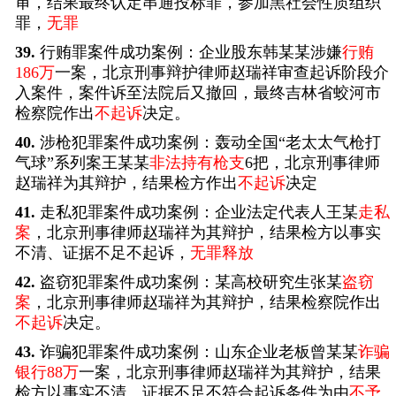
审，结果最终认定串通投标罪，参加黑社会性质组织
罪，
无罪
39.
行贿罪案件成功案例：企业股东韩某某涉嫌
行贿
186万
一案，北京刑事辩护律师赵瑞祥审查起诉阶段介
入案件，案件诉至法院后又撤回，最终吉林省蛟河市
检察院作出
不起诉
决定。
40.
涉枪犯罪案件成功案例：轰动全国“老太太气枪打
气球”系列案王某某
非法持有枪支
6把，北京刑事律师
赵瑞祥为其辩护，结果检方作出
不起诉
决定
41.
走私犯罪案件成功案例：企业法定代表人王某
走私
案
，北京刑事律师赵瑞祥为其辩护，结果检方以事实
不清、证据不足不起诉，
无罪释放
42.
盗窃犯罪案件成功案例：某高校研究生张某
盗窃
案
，北京刑事律师赵瑞祥为其辩护，结果检察院作出
不起诉
决定。
43.
诈骗犯罪案件成功案例：山东企业老板曾某某
诈骗
银行88万
一案，北京刑事律师赵瑞祥为其辩护，结果
检方以事实不清、证据不足不符合起诉条件为由
不予