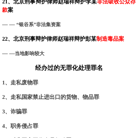
21、
北京
刑事辩护律师赵瑞祥辩护李某
非法吸收公众存
款
案
— —
“银谷系”非法集资案
22、
北京
刑事辩护律师赵瑞祥辩护彭某
制造毒品案
— —
当地影响较大
经办过的无罪化处理罪名
1、走私废物罪
2、走私国家禁止进出口的货物、物品罪
3、诈骗罪
4、职务侵占罪