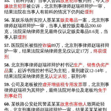
55.
（前科判缓）当事人曾因
故意犯罪
被判刑，今又
涉
嫌故意犯罪
被公诉，北京刑事律师赵瑞祥辩护一审，
结果法院在当事人有前科的情况下仍判处
缓刑
56.
某娱乐场所实控人墨某某
贩卖毒品
一案，北京刑事
律师赵瑞祥辩护一审，当事人被控贩卖毒品200.60
克，法院采纳律师意见最终仅认定贩卖毒品0.6克，当
事人获
缓刑
57.
医院院长被指控
诈骗
89万，北京刑事律师赵瑞祥辩
护一审，结果法院采纳律师意见仅认定17万，
终获缓
刑
58.
北京刑事律师赵瑞祥辩护村书记
生产、销售伪劣产
品
案，起诉书指控村书记为主犯，量刑建议12-14年，
结果法院采纳律师意见
认定从犯
，获刑5年
59.
公司及老板被控
虚开增值税专用发票
罪，北京刑事
律师赵瑞祥为其辩护，最终法院对单位及老板均
免于
刑事处罚
60.
某铁路公安处民警孟某某
故意伤害他人
致两处轻
伤，北京刑事律师赵瑞祥辩护一审，结果孟某某被判