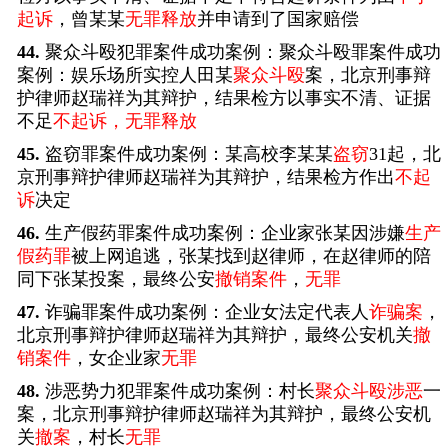
起诉
，曾某某
无罪释放
并申请到了国家赔偿
44.
聚众斗殴犯罪案件成功案例：聚众斗殴罪案件成功
案例：娱乐场所实控人田某
聚众斗殴
案，北京刑事辩
护律师赵瑞祥为其辩护，结果检方以事实不清、证据
不足
不起诉，无罪释放
45.
盗窃罪案件成功案例：某高校李某某
盗窃
31起，北
京刑事辩护律师赵瑞祥为其辩护，结果检方作出
不起
诉
决定
46.
生产假药罪案件成功案例：企业家张某因涉嫌
生产
假药罪
被上网追逃，张某找到赵律师，在赵律师的陪
同下张某投案，最终公安
撤销案件
，
无罪
47.
诈骗罪案件成功案例：企业女法定代表人
诈骗案
，
北京刑事辩护律师赵瑞祥为其辩护，最终公安机关
撤
销案件
，女企业家
无罪
48.
涉恶势力犯罪案件成功案例：村长
聚众斗殴涉恶
一
案，北京刑事辩护律师赵瑞祥为其辩护，最终公安机
关
撤案
，村长
无罪