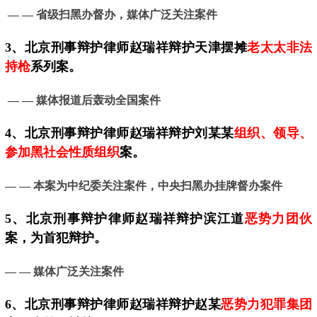
— — 省级扫黑办督办，媒体广泛关注案件
3、
北京
刑事辩护律师赵瑞祥辩护天津摆摊
老太太非法
持枪
系列案。
— —
媒体报道后轰动全国案件
4、
北京
刑事辩护律师赵瑞祥辩护刘某某
组织、领导、
参加黑社会性质组织
案。
— —
本案为中纪委关注案件，中央扫黑办挂牌督办案件
5、
北京
刑事辩护律师赵瑞祥辩护滨江道
恶势力团伙
案，为首犯辩护。
— —
媒体广泛关注案件
6、北京刑事辩护律师赵瑞祥辩护赵某
恶势力犯罪集团